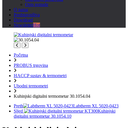
Opis ponude
O nama
Predstavništva
Download
Newsletter
Hot
Početna
PROBUS trgovina
HACCP sustav & termometri
Ubodni termometri
Kuhinjski digitalni termometar 30.1054.04
Preth
Labtherm XL 5020-0423
Sljed
Kuhinjski
digitalni termometar 30.1054.10