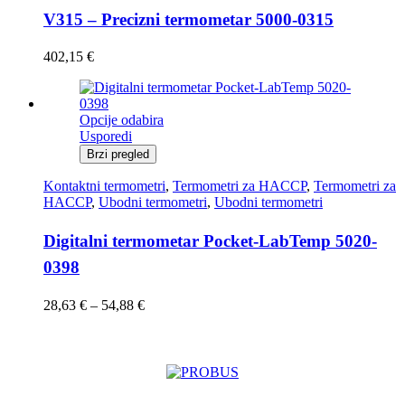
V315 – Precizni termometar 5000-0315
402,15
€
Ovaj
Opcije odabira
proizvod
Usporedi
ima
Brzi pregled
više
varijanti.
Kontaktni termometri
,
Termometri za HACCP
,
Termometri za
Opcije
HACCP
,
Ubodni termometri
,
Ubodni termometri
se
mogu
Digitalni termometar Pocket-LabTemp 5020-
odabrati
0398
na
stranici
proizvoda
Raspon
28,63
€
–
54,88
€
cijena:
od
28,63 €
do
54,88 €