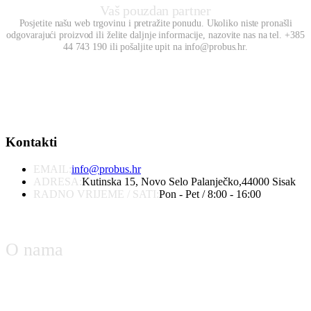
Vaš pouzdan partner
Posjetite našu web trgovinu i pretražite ponudu. Ukoliko niste pronašli
odgovarajući proizvod ili želite daljnje informacije, nazovite nas na tel. +385
44 743 190 ili pošaljite upit na info@probus.hr.
Kontakti
EMAIL:
info@probus.hr
ADRESA:
Kutinska 15, Novo Selo Palanječko,44000 Sisak
RADNO VRIJEME / SATI:
Pon - Pet / 8:00 - 16:00
O nama