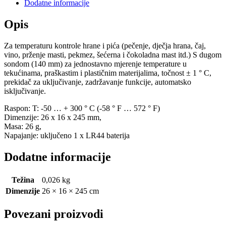
Dodatne informacije
Opis
Za temperaturu kontrole hrane i pića (pečenje, dječja hrana, čaj,
vino, prženje masti, pekmez, šećerna i čokoladna mast itd.) S dugom
sondom (140 mm) za jednostavno mjerenje temperature u
tekućinama, praškastim i plastičnim materijalima, točnost ± 1 ° C,
prekidač za uključivanje, zadržavanje funkcije, automatsko
isključivanje.
Raspon: T: -50 … + 300 ° C (-58 ° F … 572 ° F)
Dimenzije: 26 x 16 x 245 mm,
Masa: 26 g,
Napajanje: uključeno 1 x LR44 baterija
Dodatne informacije
Težina
0,026 kg
Dimenzije
26 × 16 × 245 cm
Povezani proizvodi