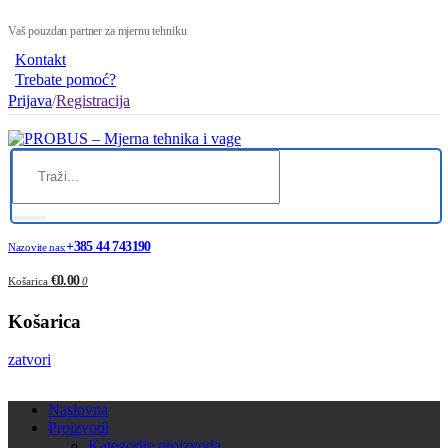
Vaš pouzdan partner za mjernu tehniku
Kontakt
Trebate pomoć?
Prijava
/
Registracija
+385 44 743190
Nazovite nas:
€0.00
Košarica
0
Košarica
zatvori
Naslovna
Proizvodi
Kategorije proizvoda