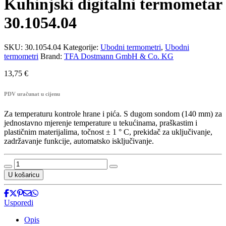
Kuhinjski digitalni termometar
30.1054.04
SKU:
30.1054.04
Kategorije:
Ubodni termometri
,
Ubodni
termometri
Brand:
TFA Dostmann GmbH & Co. KG
13,75
€
PDV uračunat u cijenu
Za temperaturu kontrole hrane i pića. S dugom sondom (140 mm) za
jednostavno mjerenje temperature u tekućinama, praškastim i
plastičnim materijalima, točnost ± 1 ° C, prekidač za uključivanje,
zadržavanje funkcije, automatsko isključivanje.
Kuhinjski
digitalni
U košaricu
termometar
30.1054.04
količina
Usporedi
Opis