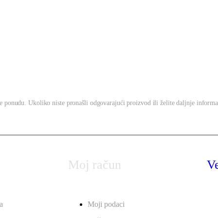
te ponudu. Ukoliko niste pronašli odgovarajući proizvod ili želite daljnje informa
Moj račun
V
a
Moji podaci