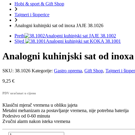
Hobi & sport & Gift Shop
Tajmeri i štoperice
Analogni kuhinjski sat od inoxa JAJE 38.1026
Preth
Analogni kuhinjski sat JAJE 38.1002
Sljed
Analogni kuhinjski sat KOKA 38.1001
Analogni kuhinjski sat od inox
SKU:
38.1026
Kategorije:
Gastro oprema
,
Gift Shop
,
Tajmeri i štoper
9,25
€
PDV uračunat u cijenu
Klasični mjerač vremena u obliku jajeta
Metalni mehanizam za postavljanje vremena, nije potrebna baterija
Podesivo od 0-60 minuta
Zvučni alarm nakon isteka vremena