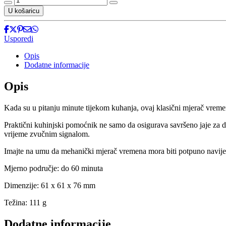
U košaricu
Usporedi
Opis
Dodatne informacije
Opis
Kada su u pitanju minute tijekom kuhanja, ovaj klasični mjerač vreme
Praktični kuhinjski pomoćnik ne samo da osigurava savršeno jaje za do
vrijeme zvučnim signalom.
Imajte na umu da mehanički mjerač vremena mora biti potpuno navijen 
Mjerno područje: do 60 minuta
Dimenzije: 61 x 61 x 76 mm
Težina: 111 g
Dodatne informacije