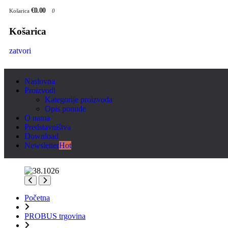
€0.00
Košarica
0
Košarica
zatvori
Naslovna
Proizvodi
Kategorije proizvoda
Opis ponude
O nama
Predstavništva
Download
Newsletter
Hot
Početna
PROBUS trgovina