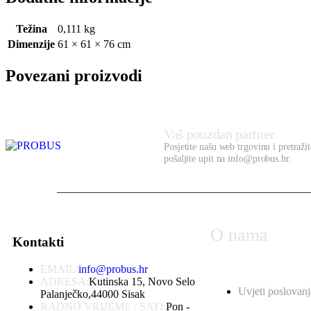
Težina
0,111 kg
Dimenzije
61 × 61 × 76 cm
Povezani proizvodi
Vaš pouzdan partner
Posjetite našu web trgovinu i pretraži
pošaljite upit na info@probus.hr.
O nama
Kontakti
EMAIL:
info@probus.hr
ADRESA:
Kutinska 15, Novo Selo
Uvjeti poslovanj
Palanječko,44000 Sisak
RADNO VRIJEME / SATI:
Pon -