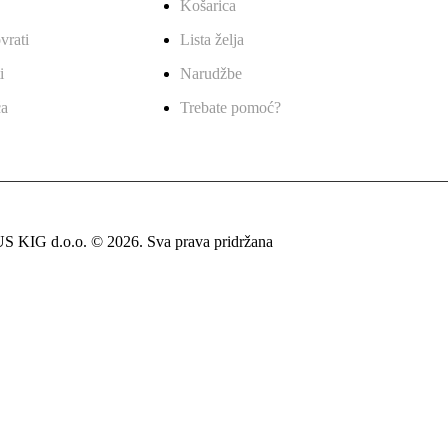
Košarica
vrati
Lista želja
i
Narudžbe
ća
Trebate pomoć?
 KIG d.o.o. © 2026. Sva prava pridržana