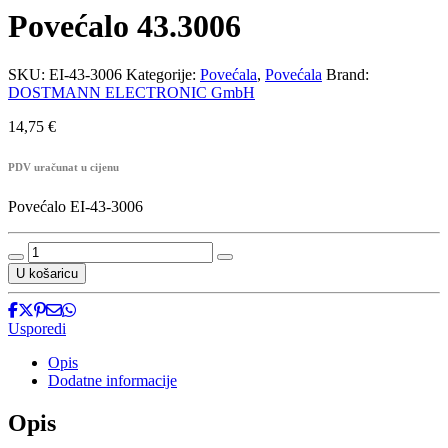
Povećalo 43.3006
SKU:
EI-43-3006
Kategorije:
Povećala
,
Povećala
Brand:
DOSTMANN ELECTRONIC GmbH
14,75
€
PDV uračunat u cijenu
Povećalo EI-43-3006
Povećalo
43.3006
U košaricu
količina
Usporedi
Opis
Dodatne informacije
Opis