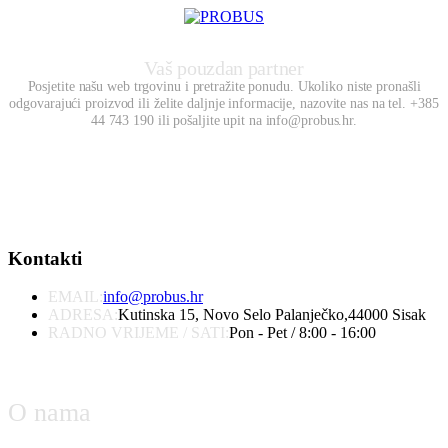
Vaš pouzdan partner
Posjetite našu web trgovinu i pretražite ponudu. Ukoliko niste pronašli
odgovarajući proizvod ili želite daljnje informacije, nazovite nas na tel. +385
44 743 190 ili pošaljite upit na info@probus.hr.
Kontakti
EMAIL:
info@probus.hr
ADRESA:
Kutinska 15, Novo Selo Palanječko,44000 Sisak
RADNO VRIJEME / SATI:
Pon - Pet / 8:00 - 16:00
O nama