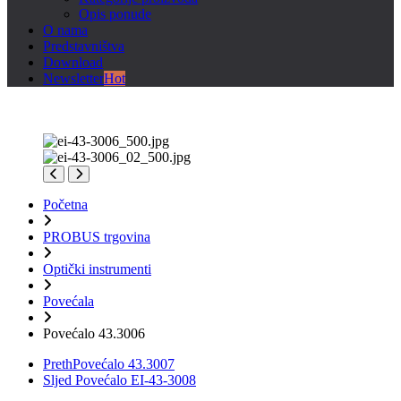
Opis ponude
O nama
Predstavništva
Download
Newsletter
Hot
Početna
PROBUS trgovina
Optički instrumenti
Povećala
Povećalo 43.3006
Preth
Povećalo 43.3007
Sljed
Povećalo EI-43-3008