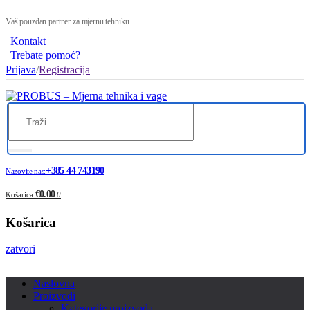
Vaš pouzdan partner za mjernu tehniku
Kontakt
Trebate pomoć?
Prijava
/
Registracija
+385 44 743190
Nazovite nas:
€0.00
Košarica
0
Košarica
zatvori
Naslovna
Proizvodi
Kategorije proizvoda