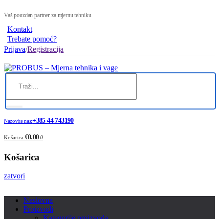
Vaš pouzdan partner za mjernu tehniku
Kontakt
Trebate pomoć?
Prijava
/
Registracija
+385 44 743190
Nazovite nas:
€0.00
Košarica
0
Košarica
zatvori
Naslovna
Proizvodi
Kategorije proizvoda