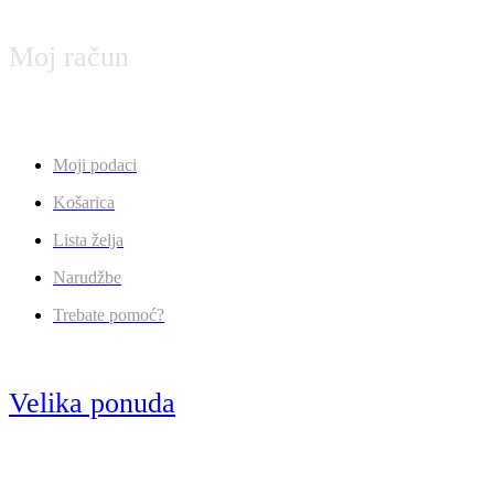
Moj račun
Moji podaci
Košarica
Lista želja
Narudžbe
Trebate pomoć?
Velika ponuda