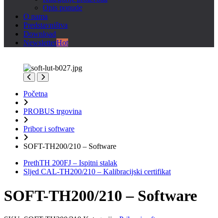
Opis ponude
O nama
Predstavništva
Download
Newsletter
Hot
Početna
PROBUS trgovina
Pribor i software
SOFT-TH200/210 – Software
Preth
TH 200FJ – Ispitni stalak
Sljed
CAL-TH200/210 – Kalibracijski certifikat
SOFT-TH200/210 – Software