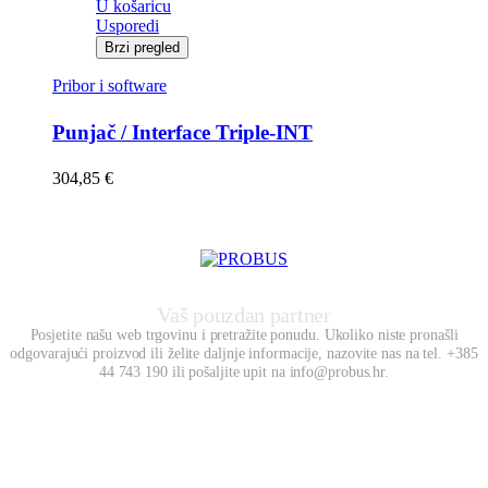
U košaricu
Usporedi
Brzi pregled
Pribor i software
Punjač / Interface Triple-INT
304,85
€
Vaš pouzdan partner
Posjetite našu web trgovinu i pretražite ponudu. Ukoliko niste pronašli
odgovarajući proizvod ili želite daljnje informacije, nazovite nas na tel. +385
44 743 190 ili pošaljite upit na info@probus.hr.