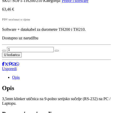
SKU:
SOFT-TH200/210
Kategorija:
Pribor i software
63,46
€
PDV uračunat u cijenu
Software + datakabel za durometre TH200 i TH210.
Dostupno uz narudžbu
SOFT-
TH200/210
U košaricu
-
Software
količina
Usporedi
Opis
Opis
3,5mm klinker utičnica na 9-polno serijsko sučelje (RS-232) na PC /
Laptopu.