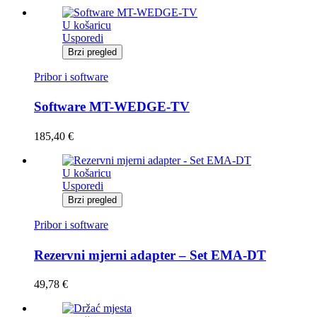
U košaricu
Usporedi
Brzi pregled
Pribor i software
Software MT-WEDGE-TV
185,40
€
U košaricu
Usporedi
Brzi pregled
Pribor i software
Rezervni mjerni adapter – Set EMA-DT
49,78
€