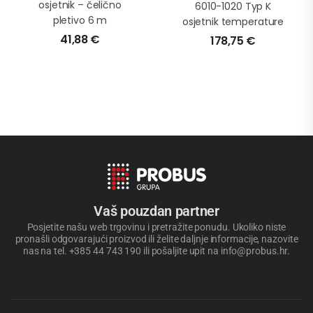
osjetnik – čelično
6010-1020 Typ K
pletivo 6 m
osjetnik temperature
41,88
€
178,75
€
Vaš pouzdan partner
Posjetite našu web trgovinu i pretražite ponudu. Ukoliko niste
pronašli odgovarajući proizvod ili želite daljnje informacije, nazovite
nas na tel. +385 44 743 190 ili pošaljite upit na info@probus.hr.