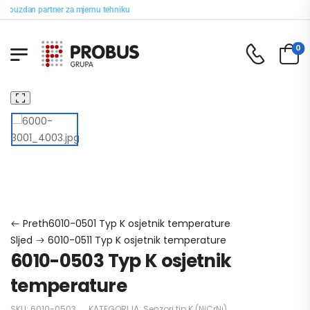
pouzdan partner za mjernu tehniku
0
Početna
PROBUS trgovina
Temperatura
Osjetnici temperature
Senzori tip K (NiCrNi)
6010-0503 Typ K osjetnik temperature
Preth
6010-0501 Typ K osjetnik temperature
Sljed
6010-0511 Typ K osjetnik temperature
6010-0503 Typ K osjetnik
temperature
SKU:
6010-0503
KATEGORIJA:
Senzori tip K (NiCrNi)