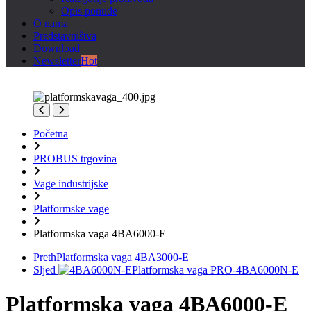
Opis ponude
O nama
Predstavništva
Download
Newsletter
Hot
Početna
PROBUS trgovina
Vage industrijske
Platformske vage
Platformska vaga 4BA6000-E
Preth
Platformska vaga 4BA3000-E
Sljed
Platformska vaga PRO-4BA6000N-E
Platformska vaga 4BA6000-E