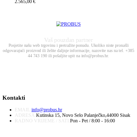
2.565,00
€
Vaš pouzdan partner
Posjetite našu web trgovinu i pretražite ponudu. Ukoliko niste pronašli
odgovarajući proizvod ili želite daljnje informacije, nazovite nas na tel. +385
44 743 190 ili pošaljite upit na info@probus.hr.
Kontakti
EMAIL:
info@probus.hr
ADRESA:
Kutinska 15, Novo Selo Palanječko,44000 Sisak
RADNO VRIJEME / SATI:
Pon - Pet / 8:00 - 16:00