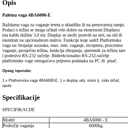
Opis
Paletna vaga 4BA6000-E
Baždarna vaga za vaganje tereta u skladištu ili na pretovarnoj rampi.
Podaci o težini se mogu očitati vrlo dobro na eksternom Displayu
(na kablu dužine 3,0 m). Display se može postviti na stol, na zid ili
montirati na opcionalnom stativu. Funkcije koje sadrž Platformska
vaga su: brojanje uzoraka, max. min. vaganje, receptura, procentno
vaganje, prosječna težina, funkcija zbrajanja, spremnik za težinu tare
i podesivo RS-232 sučelje. Bidirekcionalno RS-232-sučelje
platformske vage omogućava prijenos podataka na PC ili pisač.
Opseg isporuke:
1 x Platformska vaga 4BA6000-E, 1 x display uklj. stolni tj. zidni držač,
upute
Specifikacije
SPECIFIKACIJE
Model
4BA6000 - E
Područje vaganja
6000kg