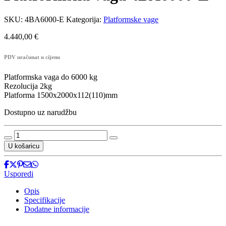
SKU:
4BA6000-E
Kategorija:
Platformske vage
4.440,00
€
PDV uračunat u cijenu
Platformska vaga do 6000 kg
Rezolucija 2kg
Platforma 1500x2000x112(110)mm
Dostupno uz narudžbu
Platformska
vaga
U košaricu
4BA6000-
E
količina
Usporedi
Opis
Specifikacije
Dodatne informacije