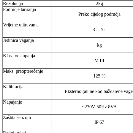
Rezolucija
2kg
Područje tariranja
Preko cijelog područja
Vrijeme utitravanja
3 ... 5 s
Jedinica vaganja
kg
Klasa odstupanja
M III
Maks. preopterećenje
125 %
Kalibracija
Eksterno (ali ne kod baždarene vage
Napajanje
~230V 50Hz 8VA
Zaštita senzora
IP 67
Radni uvjeti