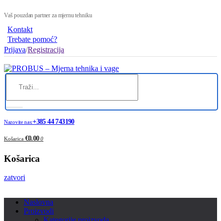
Vaš pouzdan partner za mjernu tehniku
Kontakt
Trebate pomoć?
Prijava
/
Registracija
+385 44 743190
Nazovite nas:
€0.00
Košarica
0
Košarica
zatvori
Naslovna
Proizvodi
Kategorije proizvoda