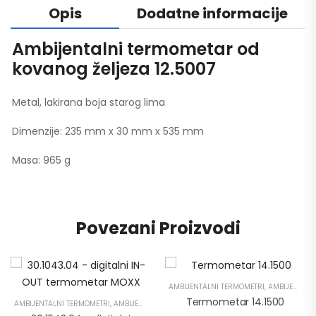
Opis
Dodatne informacije
Ambijentalni termometar od
kovanog željeza 12.5007
Metal, lakirana boja starog lima
Dimenzije: 235 mm x 30 mm x 535 mm
Masa: 965 g
Povezani Proizvodi
AMBIJENTALNI TERMOMETRI
,
AMBIJENTALNI TERMOMETRI
Termometar 14.1500
AMBIJENTALNI TERMOMETRI
,
AMBIJENTALNI TERMOMETRI
,
TERMOMETRI ZA HACCP
,
TERM