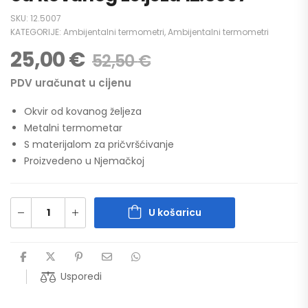
SKU:
12.5007
KATEGORIJE:
Ambijentalni termometri
,
Ambijentalni termometri
25,00
€
52,50
€
PDV uračunat u cijenu
Okvir od kovanog željeza
Metalni termometar
S materijalom za pričvršćivanje
Proizvedeno u Njemačkoj
U košaricu
Usporedi