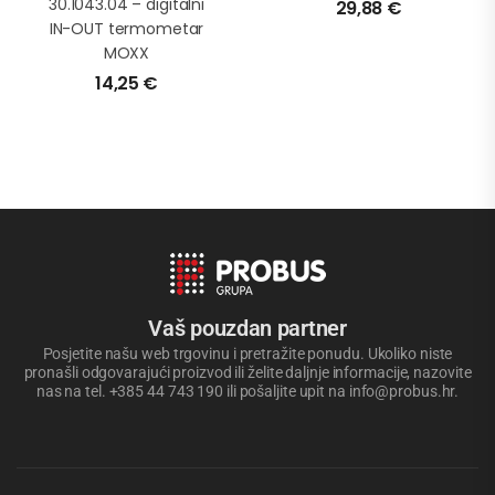
30.1043.04 – digitalni
29,88
€
IN-OUT termometar
MOXX
14,25
€
Vaš pouzdan partner
Posjetite našu web trgovinu i pretražite ponudu. Ukoliko niste
pronašli odgovarajući proizvod ili želite daljnje informacije, nazovite
nas na tel. +385 44 743 190 ili pošaljite upit na info@probus.hr.