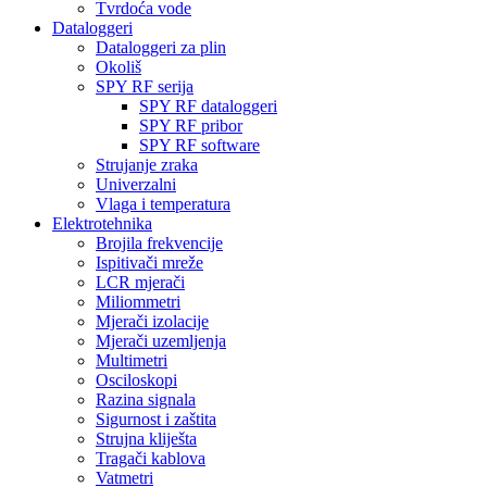
Tvrdoća vode
Dataloggeri
Dataloggeri za plin
Okoliš
SPY RF serija
SPY RF dataloggeri
SPY RF pribor
SPY RF software
Strujanje zraka
Univerzalni
Vlaga i temperatura
Elektrotehnika
Brojila frekvencije
Ispitivači mreže
LCR mjerači
Miliommetri
Mjerači izolacije
Mjerači uzemljenja
Multimetri
Osciloskopi
Razina signala
Sigurnost i zaštita
Strujna kliješta
Tragači kablova
Vatmetri