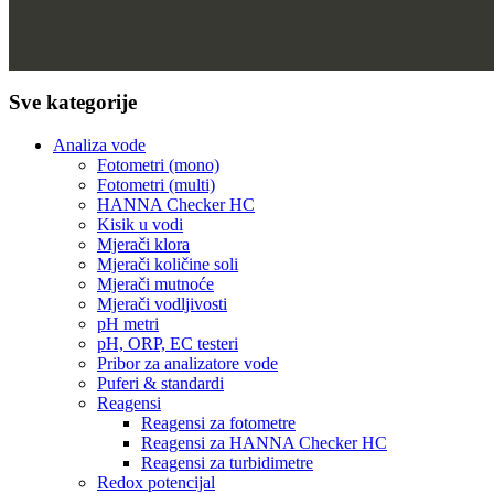
Sve kategorije
Analiza vode
Fotometri (mono)
Fotometri (multi)
HANNA Checker HC
Kisik u vodi
Mjerači klora
Mjerači količine soli
Mjerači mutnoće
Mjerači vodljivosti
pH metri
pH, ORP, EC testeri
Pribor za analizatore vode
Puferi & standardi
Reagensi
Reagensi za fotometre
Reagensi za HANNA Checker HC
Reagensi za turbidimetre
Redox potencijal