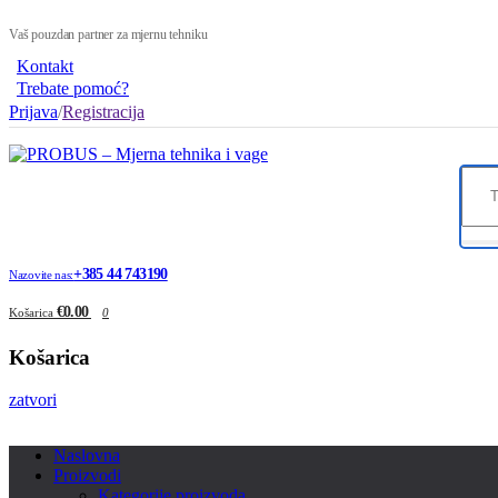
Vaš pouzdan partner za mjernu tehniku
Kontakt
Trebate pomoć?
Prijava
/
Registracija
+385 44 743190
Nazovite nas:
€0.00
Košarica
0
Košarica
zatvori
Naslovna
Proizvodi
Kategorije proizvoda