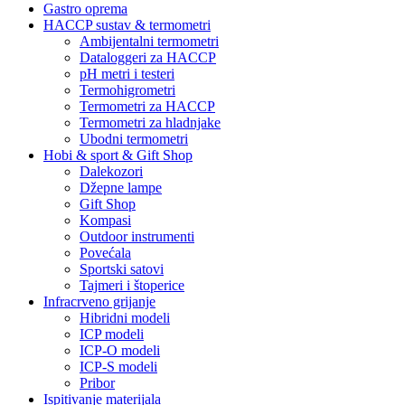
Gastro oprema
HACCP sustav & termometri
Ambijentalni termometri
Dataloggeri za HACCP
pH metri i testeri
Termohigrometri
Termometri za HACCP
Termometri za hladnjake
Ubodni termometri
Hobi & sport & Gift Shop
Dalekozori
Džepne lampe
Gift Shop
Kompasi
Outdoor instrumenti
Povećala
Sportski satovi
Tajmeri i štoperice
Infracrveno grijanje
Hibridni modeli
ICP modeli
ICP-O modeli
ICP-S modeli
Pribor
Ispitivanje materijala