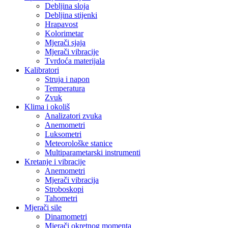
Debljina sloja
Debljina stijenki
Hrapavost
Kolorimetar
Mjerači sjaja
Mjerači vibracije
Tvrdoća materijala
Kalibratori
Struja i napon
Temperatura
Zvuk
Klima i okoliš
Analizatori zvuka
Anemometri
Luksometri
Meteorološke stanice
Multiparametarski instrumenti
Kretanje i vibracije
Anemometri
Mjerači vibracija
Stroboskopi
Tahometri
Mjerači sile
Dinamometri
Mjerači okretnog momenta