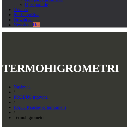
Opis ponude
O nama
Predstavništva
Download
Newsletter
Hot
TERMOHIGROMETRI
Naslovna
/
PROBUS trgovina
/
HACCP sustav & termometri
/
Termohigrometri