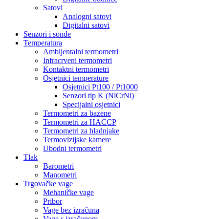
Satovi
Analogni satovi
Digitalni satovi
Senzori i sonde
Temperatura
Ambijentalni termometri
Infracrveni termometri
Kontaktni termometri
Osjetnici temperature
Osjetnici Pt100 / Pt1000
Senzori tip K (NiCrNi)
Specijalni osjetnici
Termometri za bazene
Termometri za HACCP
Termometri za hladnjake
Termovizijske kamere
Ubodni termometri
Tlak
Barometri
Manometri
Trgovačke vage
Mehaničke vage
Pribor
Vage bez izračuna
Vage s izračunom