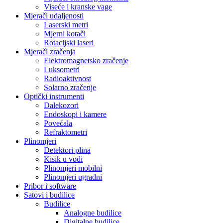
Viseće i kranske vage
Mjerači udaljenosti
Laserski metri
Mjerni kotači
Rotacijski laseri
Mjerači zračenja
Elektromagnetsko zračenje
Luksometri
Radioaktivnost
Solarno zračenje
Optički instrumenti
Dalekozori
Endoskopi i kamere
Povećala
Refraktometri
Plinomjeri
Detektori plina
Kisik u vodi
Plinomjeri mobilni
Plinomjeri ugradni
Pribor i software
Satovi i budilice
Budilice
Analogne budilice
Digitalne budilice