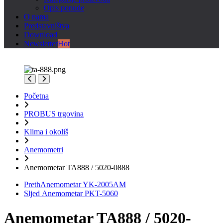
Opis ponude
O nama
Predstavništva
Download
Newsletter
Hot
Početna
PROBUS trgovina
Klima i okoliš
Anemometri
Anemometar TA888 / 5020-0888
Preth
Anemometar YK-2005AM
Sljed
Anemometar PKT-5060
Anemometar TA888 / 5020-