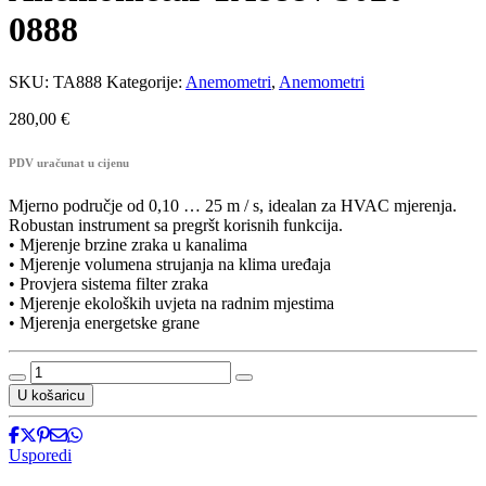
0888
SKU:
TA888
Kategorije:
Anemometri
,
Anemometri
280,00
€
PDV uračunat u cijenu
Mjerno područje od 0,10 … 25 m / s, idealan za HVAC mjerenja.
Robustan instrument sa pregršt korisnih funkcija.
• Mjerenje brzine zraka u kanalima
• Mjerenje volumena strujanja na klima uređaja
• Provjera sistema filter zraka
• Mjerenje ekoloških uvjeta na radnim mjestima
• Mjerenja energetske grane
Anemometar
TA888
U košaricu
/
5020-
0888
Usporedi
količina