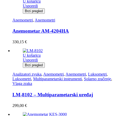
U košaricu
Usporedi
Brzi pregled
Anemometri
,
Anemometri
Anemometar AM-4204HA
330,15
€
U košaricu
Usporedi
Brzi pregled
Analizatori zvuka
,
Anemometri
,
Anemometri
,
Luksometri
,
Luksometri
,
Multiparametarski instrumenti
,
Solarno zračenje
,
Vlaga zraka
LM-8102 – Multiparametarski uređaj
299,00
€