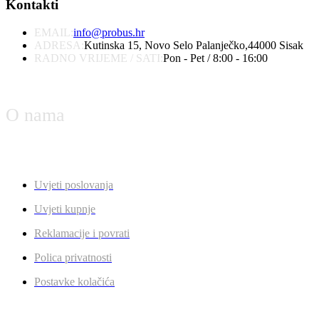
Kontakti
EMAIL:
info@probus.hr
ADRESA:
Kutinska 15, Novo Selo Palanječko,44000 Sisak
RADNO VRIJEME / SATI:
Pon - Pet / 8:00 - 16:00
O nama
Uvjeti poslovanja
Uvjeti kupnje
Reklamacije i povrati
Polica privatnosti
Postavke kolačića