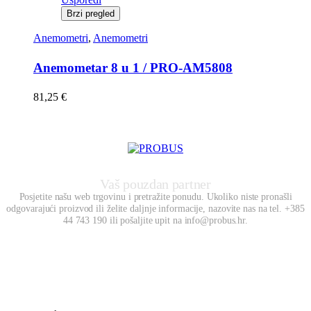
Brzi pregled
Anemometri
,
Anemometri
Anemometar 8 u 1 / PRO-AM5808
81,25
€
Vaš pouzdan partner
Posjetite našu web trgovinu i pretražite ponudu. Ukoliko niste pronašli
odgovarajući proizvod ili želite daljnje informacije, nazovite nas na tel. +385
44 743 190 ili pošaljite upit na info@probus.hr.