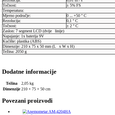
Rezolucija:
0,01 m / s
Točnost:
± 5% FS
Temperatura:
Mjerno područje:
0 ... +50 ° C
Rezolucija:
0,1 ° C
Točnost:
± 2 ° C
Zaslon: 7 segment LCD (dvije linije)
Napajanje: 1x baterija 9V
Kućište: plastika (ABS)
Dimenzije: 210 x 75 x 50 mm (L x W x H)
Težina: 2050 g
Dodatne informacije
Težina
2,05 kg
Dimenzije
210 × 75 × 50 cm
Povezani proizvodi