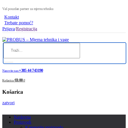
Vaš pouzdan partner za mjernu tehniku
Kontakt
Trebate pomoć?
Prijava
/
Registracija
+385 44 743190
Nazovite nas:
€0.00
Košarica
0
Košarica
zatvori
Naslovna
Proizvodi
Kategorije proizvoda