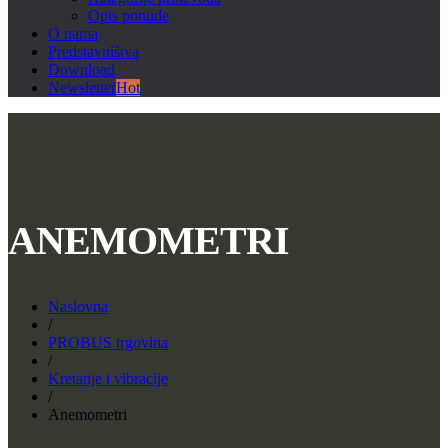
Opis ponude
O nama
Predstavništva
Download
Newsletter
Hot
ANEMOMETRI
Naslovna
/
PROBUS trgovina
/
Kretanje i vibracije
/
Anemometri