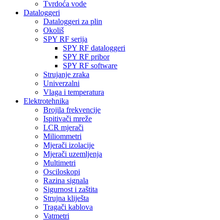
Tvrdoća vode
Dataloggeri
Dataloggeri za plin
Okoliš
SPY RF serija
SPY RF dataloggeri
SPY RF pribor
SPY RF software
Strujanje zraka
Univerzalni
Vlaga i temperatura
Elektrotehnika
Brojila frekvencije
Ispitivači mreže
LCR mjerači
Miliommetri
Mjerači izolacije
Mjerači uzemljenja
Multimetri
Osciloskopi
Razina signala
Sigurnost i zaštita
Strujna kliješta
Tragači kablova
Vatmetri