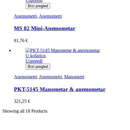
Usporedi
Brzi pregled
Anemometri
,
Anemometri
MS 82 Mini-Anemometar
81,76
€
U košaricu
Usporedi
Brzi pregled
Anemometri
,
Anemometri
,
Manometri
PKT-5145 Manometar & anemometar
321,25
€
Showing
all 18
Products