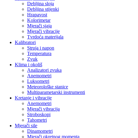
Debljina sloja
Debljina stijenki
Hrapavost
Kolorimetar
Mjerači sjaja
Mjerači vibracije
Tvrdoća materijala
Kalibratori
Struja i napon
Temperatura
Zvuk
Klima i okoliš
Analizatori zvuka
Anemometri
Luksometri
Meteorološke stanice
Multiparametarski instrumenti
Kretanje i vibracije
Anemometri
Mjerači vibracija
Stroboskopi
Tahometri
Mjerači sile
Dinamometri
Mjerači okretnog momenta