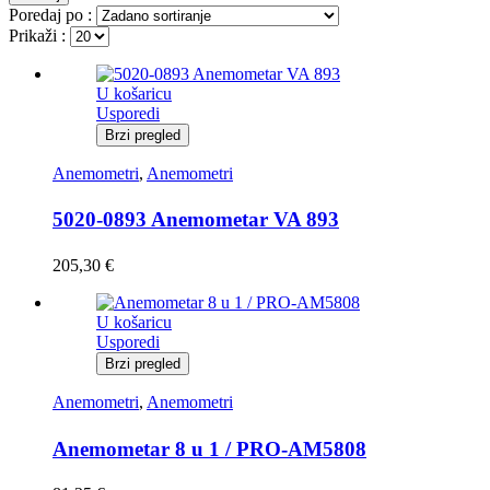
Poredaj po :
Prikaži :
U košaricu
Usporedi
Brzi pregled
Anemometri
,
Anemometri
5020-0893 Anemometar VA 893
205,30
€
U košaricu
Usporedi
Brzi pregled
Anemometri
,
Anemometri
Anemometar 8 u 1 / PRO-AM5808