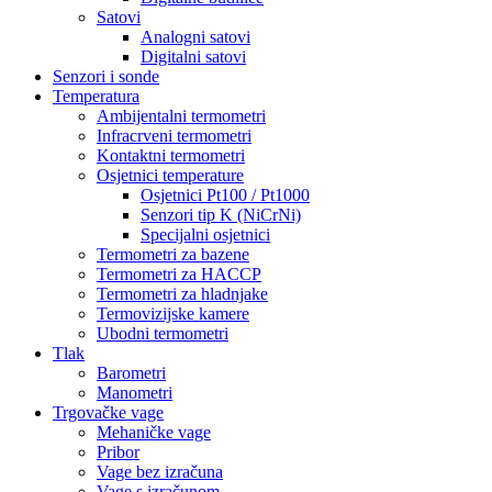
Satovi
Analogni satovi
Digitalni satovi
Senzori i sonde
Temperatura
Ambijentalni termometri
Infracrveni termometri
Kontaktni termometri
Osjetnici temperature
Osjetnici Pt100 / Pt1000
Senzori tip K (NiCrNi)
Specijalni osjetnici
Termometri za bazene
Termometri za HACCP
Termometri za hladnjake
Termovizijske kamere
Ubodni termometri
Tlak
Barometri
Manometri
Trgovačke vage
Mehaničke vage
Pribor
Vage bez izračuna
Vage s izračunom