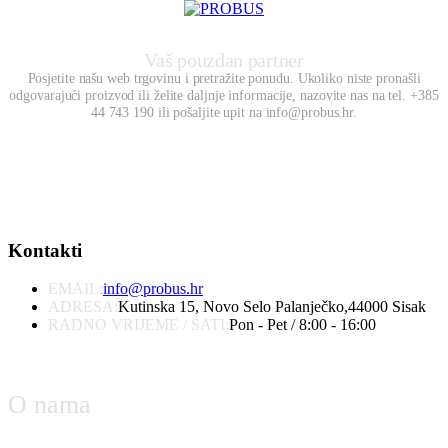
Vaš pouzdan partner
Posjetite našu web trgovinu i pretražite ponudu. Ukoliko niste pronašli
odgovarajući proizvod ili želite daljnje informacije, nazovite nas na tel. +385
44 743 190 ili pošaljite upit na info@probus.hr.
Kontakti
EMAIL:
info@probus.hr
ADRESA:
Kutinska 15, Novo Selo Palanječko,44000 Sisak
RADNO VRIJEME / SATI:
Pon - Pet / 8:00 - 16:00
O nama