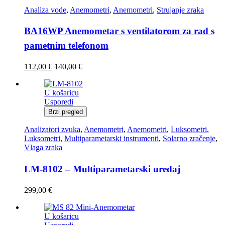
Analiza vode
,
Anemometri
,
Anemometri
,
Strujanje zraka
BA16WP Anemometar s ventilatorom za rad s
pametnim telefonom
112,00
€
140,00
€
U košaricu
Usporedi
Brzi pregled
Analizatori zvuka
,
Anemometri
,
Anemometri
,
Luksometri
,
Luksometri
,
Multiparametarski instrumenti
,
Solarno zračenje
,
Vlaga zraka
LM-8102 – Multiparametarski uređaj
299,00
€
U košaricu