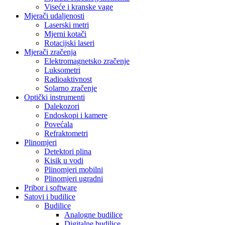
Viseće i kranske vage
Mjerači udaljenosti
Laserski metri
Mjerni kotači
Rotacijski laseri
Mjerači zračenja
Elektromagnetsko zračenje
Luksometri
Radioaktivnost
Solarno zračenje
Optički instrumenti
Dalekozori
Endoskopi i kamere
Povećala
Refraktometri
Plinomjeri
Detektori plina
Kisik u vodi
Plinomjeri mobilni
Plinomjeri ugradni
Pribor i software
Satovi i budilice
Budilice
Analogne budilice
Digitalne budilice