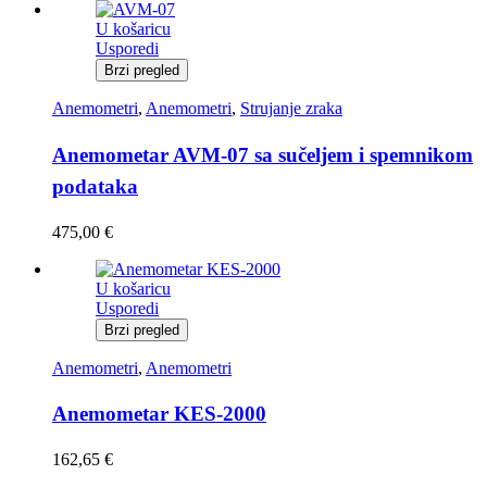
U košaricu
Usporedi
Brzi pregled
Anemometri
,
Anemometri
,
Strujanje zraka
Anemometar AVM-07 sa sučeljem i spemnikom
podataka
475,00
€
U košaricu
Usporedi
Brzi pregled
Anemometri
,
Anemometri
Anemometar KES-2000
162,65
€