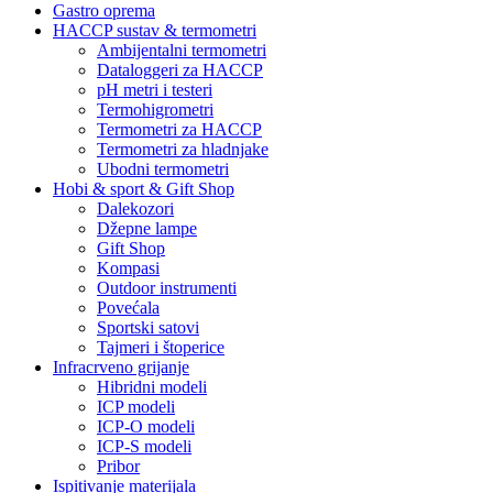
Gastro oprema
HACCP sustav & termometri
Ambijentalni termometri
Dataloggeri za HACCP
pH metri i testeri
Termohigrometri
Termometri za HACCP
Termometri za hladnjake
Ubodni termometri
Hobi & sport & Gift Shop
Dalekozori
Džepne lampe
Gift Shop
Kompasi
Outdoor instrumenti
Povećala
Sportski satovi
Tajmeri i štoperice
Infracrveno grijanje
Hibridni modeli
ICP modeli
ICP-O modeli
ICP-S modeli
Pribor
Ispitivanje materijala