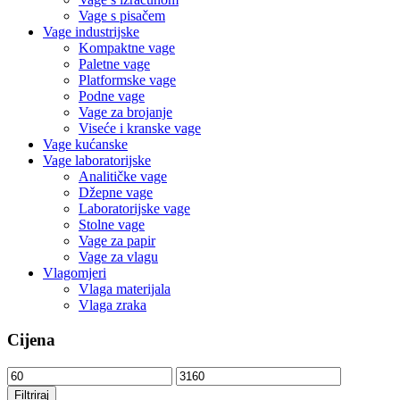
Vage s pisačem
Vage industrijske
Kompaktne vage
Paletne vage
Platformske vage
Podne vage
Vage za brojanje
Viseće i kranske vage
Vage kućanske
Vage laboratorijske
Analitičke vage
Džepne vage
Laboratorijske vage
Stolne vage
Vage za papir
Vage za vlagu
Vlagomjeri
Vlaga materijala
Vlaga zraka
Cijena
Min
Maks
cijena
cijena
Filtriraj