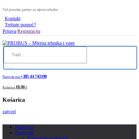
Vaš pouzdan partner za mjernu tehniku
Kontakt
Trebate pomoć?
Prijava
/
Registracija
+385 44 743190
Nazovite nas:
€0.00
Košarica
0
Košarica
zatvori
Naslovna
Proizvodi
Kategorije proizvoda