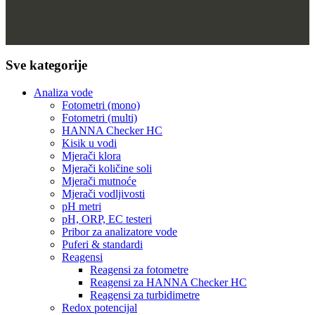
Sve kategorije
Analiza vode
Fotometri (mono)
Fotometri (multi)
HANNA Checker HC
Kisik u vodi
Mjerači klora
Mjerači količine soli
Mjerači mutnoće
Mjerači vodljivosti
pH metri
pH, ORP, EC testeri
Pribor za analizatore vode
Puferi & standardi
Reagensi
Reagensi za fotometre
Reagensi za HANNA Checker HC
Reagensi za turbidimetre
Redox potencijal