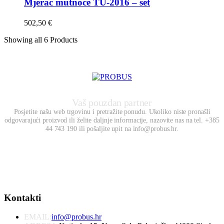
Mjerač mutnoće TU-2016 – set
502,50
€
Showing
all 6
Products
Vaš pouzdan partner
Posjetite našu web trgovinu i pretražite ponudu. Ukoliko niste pronašli
odgovarajući proizvod ili želite daljnje informacije, nazovite nas na tel. +385
44 743 190 ili pošaljite upit na info@probus.hr.
Kontakti
EMAIL:
info@probus.hr