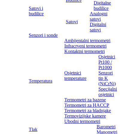
Budilice
Digitalne
Satovi i
budilice
budilice
Analogni
satovi
Satovi
Digitalni
satovi
Senzori i sonde
Ambijentalni termometri
Infracrveni termometri
Kontaktni termometri
Osjetnici
Pt100 /
Pt1000
Osjetnici
Senzori
temperature
tip K
Temperatura
(NiCrNi)
Specijalni
osjetnici
Termometri za bazene
Termometri za HACCP
Termometri za hladnjake
Termovizijske kamere
Ubodni termometri
Barometri
Tlak
Manometri