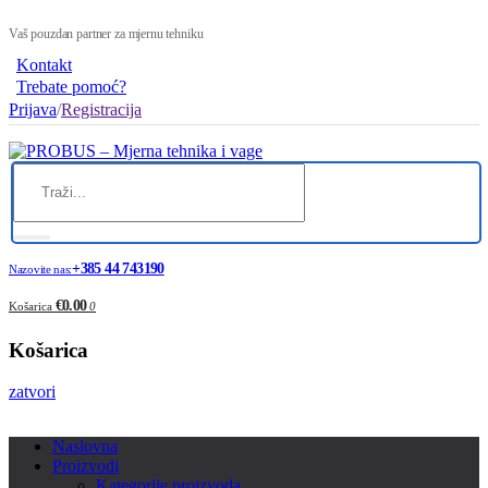
Vaš pouzdan partner za mjernu tehniku
Kontakt
Trebate pomoć?
Prijava
/
Registracija
+385 44 743190
Nazovite nas:
€0.00
Košarica
0
Košarica
zatvori
Naslovna
Proizvodi
Kategorije proizvoda