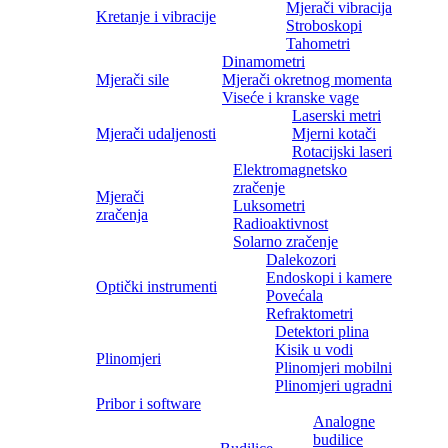
Mjerači vibracija
Kretanje i vibracije
Stroboskopi
Tahometri
Dinamometri
Mjerači sile
Mjerači okretnog momenta
Viseće i kranske vage
Laserski metri
Mjerači udaljenosti
Mjerni kotači
Rotacijski laseri
Elektromagnetsko
zračenje
Mjerači
Luksometri
zračenja
Radioaktivnost
Solarno zračenje
Dalekozori
Endoskopi i kamere
Optički instrumenti
Povećala
Refraktometri
Detektori plina
Kisik u vodi
Plinomjeri
Plinomjeri mobilni
Plinomjeri ugradni
Pribor i software
Analogne
budilice