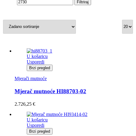
cijena
cijena
Filtriraj
U košaricu
Usporedi
Brzi pregled
Mjerači mutnoće
Mjerač mutnoće HI88703-02
2.726,25
€
U košaricu
Usporedi
Brzi pregled