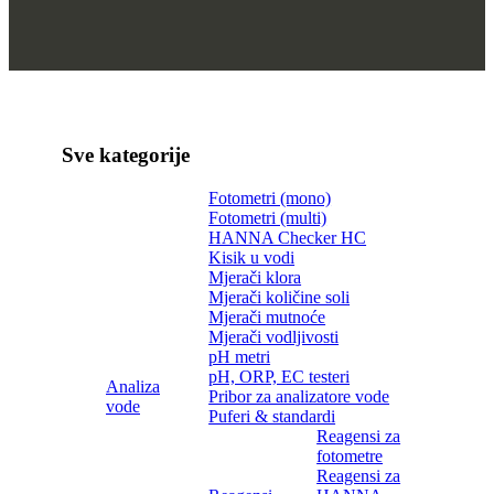
Sve kategorije
Fotometri (mono)
Fotometri (multi)
HANNA Checker HC
Kisik u vodi
Mjerači klora
Mjerači količine soli
Mjerači mutnoće
Mjerači vodljivosti
pH metri
pH, ORP, EC testeri
Analiza
Pribor za analizatore vode
vode
Puferi & standardi
Reagensi za
fotometre
Reagensi za