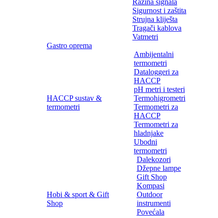
Razina signala
Sigurnost i zaštita
Strujna kliješta
Tragači kablova
Vatmetri
Gastro oprema
Ambijentalni
termometri
Dataloggeri za
HACCP
pH metri i testeri
HACCP sustav &
Termohigrometri
termometri
Termometri za
HACCP
Termometri za
hladnjake
Ubodni
termometri
Dalekozori
Džepne lampe
Gift Shop
Kompasi
Hobi & sport & Gift
Outdoor
Shop
instrumenti
Povećala