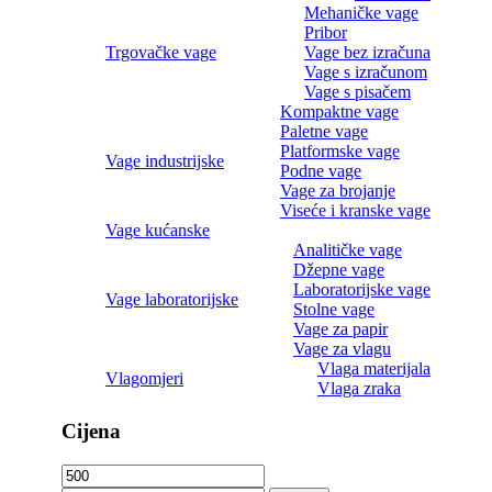
Mehaničke vage
Pribor
Trgovačke vage
Vage bez izračuna
Vage s izračunom
Vage s pisačem
Kompaktne vage
Paletne vage
Platformske vage
Vage industrijske
Podne vage
Vage za brojanje
Viseće i kranske vage
Vage kućanske
Analitičke vage
Džepne vage
Laboratorijske vage
Vage laboratorijske
Stolne vage
Vage za papir
Vage za vlagu
Vlaga materijala
Vlagomjeri
Vlaga zraka
Cijena
Min
Maks