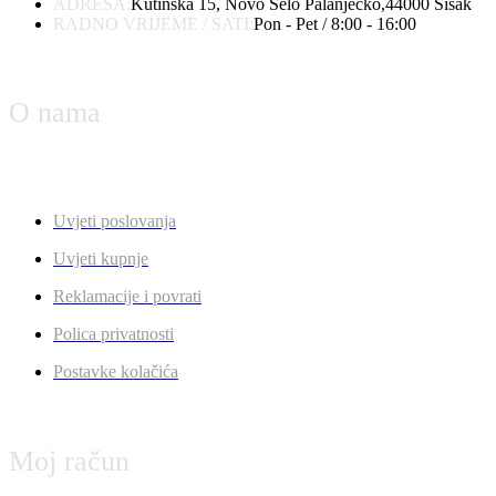
ADRESA:
Kutinska 15, Novo Selo Palanječko,44000 Sisak
RADNO VRIJEME / SATI:
Pon - Pet / 8:00 - 16:00
O nama
Uvjeti poslovanja
Uvjeti kupnje
Reklamacije i povrati
Polica privatnosti
Postavke kolačića
Moj račun