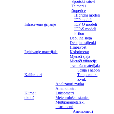
Sportski satovi
Tajmeri i
štoperice
Hibridni modeli
ICP modeli
Infracrveno grijanje
ICP-O modeli
ICP-S modeli
Pribor
Debljina sloja
Debljina stijenki
Hrapavost
Ispitivanje materijala
Kolorimetar
Mjerači sjaja
Mjerači vibracije
Tvrdoća materijala
Struja i napon
Kalibratori
Temperatura
Zvuk
Analizatori zvuka
Anemometri
Klima i
Luksometri
okoliš
Meteorološke stanice
Multiparametarski
instrumenti
Anemometri