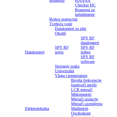
Reagensi
HANNA
Checker HC
Reagensi za
turbidimetre
Redox potencijal
Tvrdoća vode
Dataloggeri za plin
Okoliš
SPY RF
dataloggeri
SPY RF
SPY RF
Dataloggeri
serija
pribor
SPY RF
software
Strujanje zraka
Univerzalni
Vlaga i temperatura
Brojila frekvencije
Ispitivači mreže
LCR mjerači
Miliommetri
Mjerači izolacije
Mjerači uzemljenja
Elektrotehnika
Multimetri
Osciloskopi