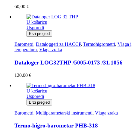
60,00
€
U košaricu
Usporedi
Brzi pregled
Barometri
,
Dataloggeri za HACCP
,
Termohigrometri
,
Vlaga i
temperatura
,
Vlaga zraka
Dataloger LOG32THP /5005-0173 /31.1056
120,00
€
U košaricu
Usporedi
Brzi pregled
Barometri
,
Multiparametarski instrumenti
,
Vlaga zraka
Termo-higro-barometar PHB-318