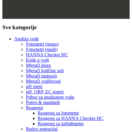
Sve kategorije
Analiza vode
Fotometri (mono)
Fotometri (multi)
HANNA Checker HC
Kisik u vodi
Mjerači klora
Mjerači količine soli
Mjerači mutnoće
Mjerači vodljivosti
pH metri
pH, ORP, EC testeri
Pribor za analizatore vode
Puferi & standardi
Reagensi
Reagensi za fotometre
Reagensi za HANNA Checker HC
Reagensi za turbidimetre
Redox potencijal