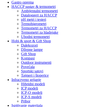
Gastro oprema
HACCP sustav & termometri
Ambijentalni termometri
Dataloggeri za HACCP
pH metri i testeri
Termohigrometri
Termometri za HACCP
Termometri za hladnjake
Ubodni termometri
Hobi & sport & Gift Shop
Dalekozori
Džepne lampe
Gift Shop
Kompasi
Outdoor instrumenti
Povećala
Sportski satovi
Tajmeri i štoperice
Infracrveno grijanje
Hibridni modeli
ICP modeli
ICP-O modeli
ICP-S modeli
Pribor
Ispitivanje materijala