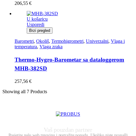
206,55
€
U košaricu
Usporedi
Brzi pregled
Barometri
,
Okoliš
,
Termohigrometri
,
Univerzalni
,
Vlaga i
temperatura
,
Vlaga zraka
Thermo-Hygro-Barometar sa dataloggerom
MHB-382SD
257,56
€
Showing
all 7
Products
Vaš pouzdan partner
Posjetite našu web trgovinu i pretražite ponudu. Ukoliko niste pronašli