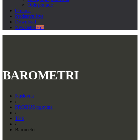
Opis ponude
O nama
Predstavništva
Download
Newsletter
Hot
BAROMETRI
Naslovna
/
PROBUS trgovina
/
Tlak
/
Barometri