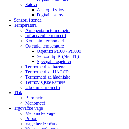
Satovi
Analogni satovi
Digitalni satovi
Senzori i sonde
Temperatura
Ambijentalni termometri
Infracrveni termometri
Kontaktni termometri
Osjetnici temperature
Osjetnici Pt100 / Pt1000
Senzori tip K (NiCrNi)
Specijalni osjetnici
Termometri za bazene
Termometri za HACCP
Termometri za hladnjake
Termovizijske kamere
Ubodni termometri
Tlak
Barometri
Manometri
Trgovačke vage
Mehaničke vage
Pribor
Vage bez izračuna
Vage s izračunom