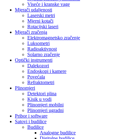
Viseće i kranske vage
Mjerači udaljenosti
Laserski metri
Mjerni kotači
Rotacijski laseri
Mjerači zračenja
Elektromagnetsko zračenje
Luksometri
Radioaktivnost
Solarno zračenje
Optički instrumenti
Dalekozori
Endoskopi i kamere
Povećala
Refraktometri
Plinomjeri
Detektori plina
Kisik u vodi
Plinomjeri mobilni
Plinomjeri ugradni
Pribor i software
Satovi i budilice
Budilice
Analogne budilice
Digitalne budilice