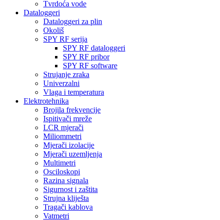
Tvrdoća vode
Dataloggeri
Dataloggeri za plin
Okoliš
SPY RF serija
SPY RF dataloggeri
SPY RF pribor
SPY RF software
Strujanje zraka
Univerzalni
Vlaga i temperatura
Elektrotehnika
Brojila frekvencije
Ispitivači mreže
LCR mjerači
Miliommetri
Mjerači izolacije
Mjerači uzemljenja
Multimetri
Osciloskopi
Razina signala
Sigurnost i zaštita
Strujna kliješta
Tragači kablova
Vatmetri