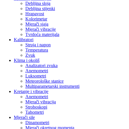
Debljina sloja
Debljina stijenki
Hrapavost
Kolorimetar
Mjerači sjaja
Mjerači vibracije
Tvrdoća materijala
Kalibratori
Struja i napon
Temperatura
Zvuk
Klima i okoliš
Analizatori zvuka
Anemometri
Luksometri
Meteorološke stanice
Multiparametarski instrumenti
Kretanje i vibracije
Anemometri
Mjerači vibracija
Stroboskopi
Tahometri
Mjerači sile
Dinamometri
Mjerači okretnog momenta