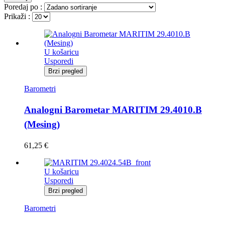
Poredaj po :
Prikaži :
U košaricu
Usporedi
Brzi pregled
Barometri
Analogni Barometar MARITIM 29.4010.B
(Mesing)
61,25
€
U košaricu
Usporedi
Brzi pregled
Barometri