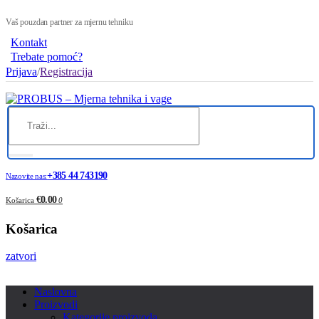
Vaš pouzdan partner za mjernu tehniku
Kontakt
Trebate pomoć?
Prijava
/
Registracija
+385 44 743190
Nazovite nas:
€0.00
Košarica
0
Košarica
zatvori
Naslovna
Proizvodi
Kategorije proizvoda