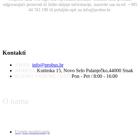
odgovarajući proizvod ili želite daljnje informacije, nazovite nas na tel. +385
44 743 190 ili pošaljite upit na info@probus.hr.
Kontakti
EMAIL:
info@probus.hr
ADRESA:
Kutinska 15, Novo Selo Palanječko,44000 Sisak
RADNO VRIJEME / SATI:
Pon - Pet / 8:00 - 16:00
O nama
Uvjeti poslovanja