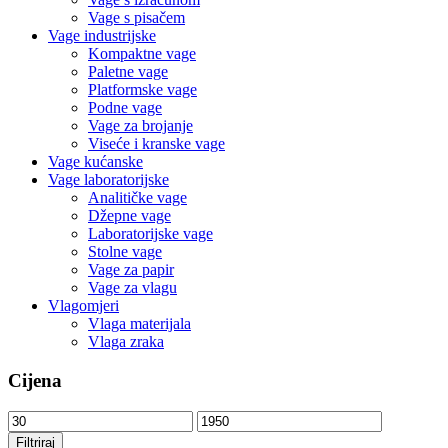
Vage s pisačem
Vage industrijske
Kompaktne vage
Paletne vage
Platformske vage
Podne vage
Vage za brojanje
Viseće i kranske vage
Vage kućanske
Vage laboratorijske
Analitičke vage
Džepne vage
Laboratorijske vage
Stolne vage
Vage za papir
Vage za vlagu
Vlagomjeri
Vlaga materijala
Vlaga zraka
Cijena
Min
Maks
cijena
cijena
Filtriraj