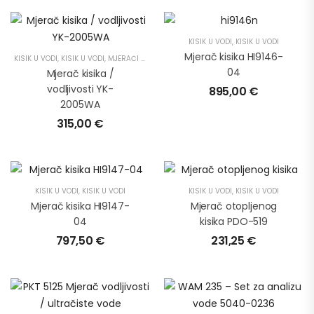
KISIK U VODI
,
KISIK U VODI
Mjerač kisika HI9146-
KISIK U VODI
,
KISIK U VODI
,
MJERAČI VODLJIVOSTI
,
PH METRI
04
Mjerač kisika /
vodljivosti YK-
895,00
€
2005WA
315,00
€
KISIK U VODI
,
KISIK U VODI
KISIK U VODI
,
KISIK U VODI
Mjerač kisika HI9147-
Mjerač otopljenog
04
kisika PDO-519
797,50
€
231,25
€