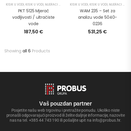
KISIK U VODI
,
KISIK U VODI
,
MJERAČI VODLJIVOSTI
KISIK U VODI
,
PH METRI
,
KISIK U VODI
,
MJERAČI KOLIČINE SOLI
PKT 5125 Mjerač
WAM 235 – Set za
vodljivosti / ultračiste
analizu vode 5040-
vode
0236
187,50
€
531,25
€
Showing
all 6
Products
Vaš pouzdan partner
Posjetite našu web trgovinu i pretražite ponudu. Ukoliko niste
pronašli odgovarajući proizvod ili želite daljnje informacije, nazovite
nas na tel. +385 44 743 190 ili pošaljite upit na info@probus.hr.