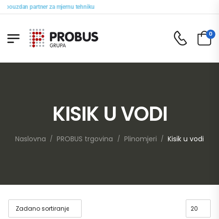
š pouzdan partner za mjernu tehniku
0
KISIK U VODI
Naslovna
PROBUS trgovina
Plinomjeri
Kisik u vodi
/
/
/