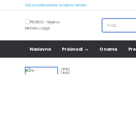
Vaš pouzdan partner za mjernu tehniku
Naslovna
Proizvodi
O nama
Pre