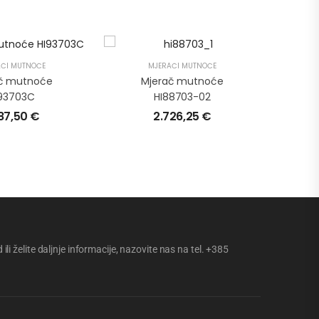
ČI MUTNOĆE
MJERAČI MUTNOĆE
č mutnoće
Mjerač mutnoće
93703C
HI88703-02
487,50
€
2.726,25
€
li želite daljnje informacije, nazovite nas na tel. +385