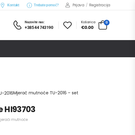
Prijava
/
Registracija
Kontakt
Trebate pomoć?
Košarica
0
Nazovite nas:
€0.00
+385 44 743190
Analiza vode
Mjerači mutnoće
Mjerač mutnoće TU-2016 – set
e HI93703
jerači mutnoće