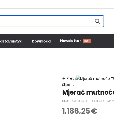
Newsletter
dstavništva
Download
HOT
Početna
PROBUS trgovina
Mjerač mutnoće HI93703
Preth
Sljed
Mjerač mutnoć
SKU:
HI93703C-1
KATEGORIJA:
M
1.186,25
€