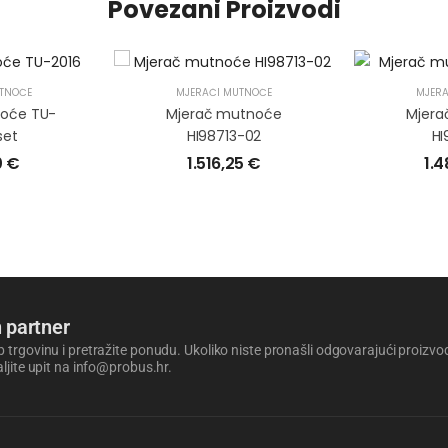
Povezani Proizvodi
TNOĆE
MJERAČI MUTNOĆE
MJERA
noće TU-
Mjerač mutnoće
Mjera
set
HI98713-02
HI
0
€
1.516,25
€
1.
 partner
 trgovinu i pretražite ponudu. Ukoliko niste pronašli odgovarajući proizvod i
aljite upit na info@probus.hr.