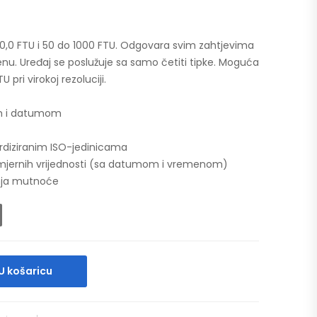
0,0 FTU i 50 do 1000 FTU. Odgovara svim zahtjevima
u. Uređaj se poslužuje sa samo četiti tipke. Moguća
pri virokoj rezoluciji.
om i datumom
ardiziranim ISO-jedinicama
mjernih vrijednosti (sa datumom i vremenom)
nja mutnoće
U košaricu