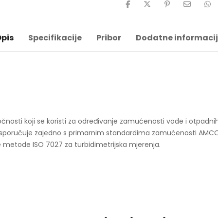
pis
Specifikacije
Pribor
Dodatne informaci
čnosti koji se koristi za određivanje zamućenosti vode i otpadn
 isporučuje zajedno s primarnim standardima zamućenosti AMCO-AEP
 metode ISO 7027 za turbidimetrijska mjerenja.