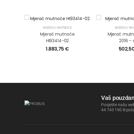
MJERAČI MUTNOĆE
MJERAČI MU
Mjerač mutnoće
Mjerač mut
HI93414-02
2016 – 
1.883,75
€
502,5
Vaš pouzdan
Posjetite našu web
44 743 190 ili poš