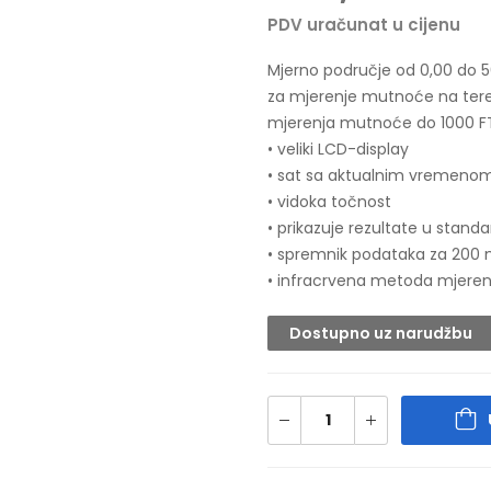
PDV uračunat u cijenu
Mjerno područje od 0,00 do 5
za mjerenje mutnoće na teren
mjerenja mutnoće do 1000 FTU 
• veliki LCD-display
• sat sa aktualnim vremen
• vidoka točnost
• prikazuje rezultate u stand
• spremnik podataka za 200 
• infracrvena metoda mjere
Dostupno uz narudžbu