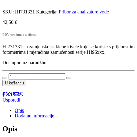
SKU:
HI731331
Kategorija:
Pribor za analizatore vode
42,50
€
PDV uračunat u cijenu
HI731331 su zamjenske staklene kivete koje se koriste s prijenosnim
fotometrima i mjeračima zamućenosti serije HI96xxx.
Dostupno uz narudžbu
Kivete
za
U košaricu
fotometre
HI731331
količina
Usporedi
Opis
Dodatne informacije
Opis