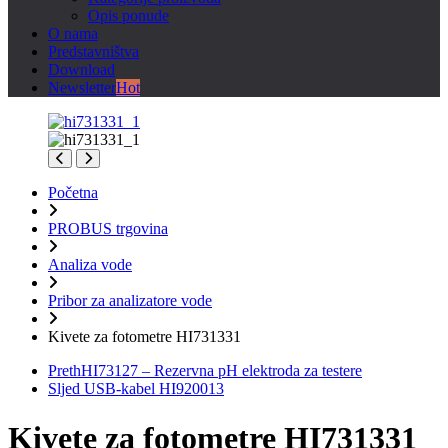
Opis ponude
O nama
Predstavništva
Download
Newsletter
Hot
Početna
PROBUS trgovina
Analiza vode
Pribor za analizatore vode
Kivete za fotometre HI731331
Preth
HI73127 – Rezervna pH elektroda za testere
Sljed
USB-kabel HI920013
Kivete za fotometre HI731331