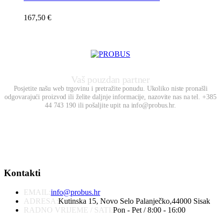
167,50
€
Vaš pouzdan partner
Posjetite našu web trgovinu i pretražite ponudu. Ukoliko niste pronašli
odgovarajući proizvod ili želite daljnje informacije, nazovite nas na tel. +385
44 743 190 ili pošaljite upit na info@probus.hr.
Kontakti
EMAIL:
info@probus.hr
ADRESA:
Kutinska 15, Novo Selo Palanječko,44000 Sisak
RADNO VRIJEME / SATI:
Pon - Pet / 8:00 - 16:00