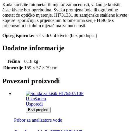
Kada koristite fotometar ili mjerač zamućenosti, važno je koristiti
čiste kivete bez ogrebotina. Svaka promjena boje ili ogrebotine
ometat će optičko mjerenje. HI731331 su zamjenske staklene kivete
koje se isporučuju s prijenosnim fotometrima serije HI96 te s
prijenosnim i stolnim mjeračima zamućenosti.
Opseg isporuke:
set sadrži 4 kivete (bez poklopca)
Dodatne informacije
Težina
0,18 kg
Dimenzije
159 × 57 × 79 cm
Povezani proizvodi
U košaricu
Usporedi
Brzi pregled
Pribor za analizatore vode