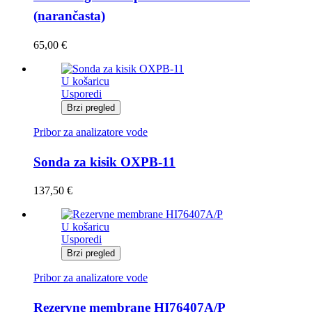
(narančasta)
65,00
€
U košaricu
Usporedi
Brzi pregled
Pribor za analizatore vode
Sonda za kisik OXPB-11
137,50
€
U košaricu
Usporedi
Brzi pregled
Pribor za analizatore vode
Rezervne membrane HI76407A/P