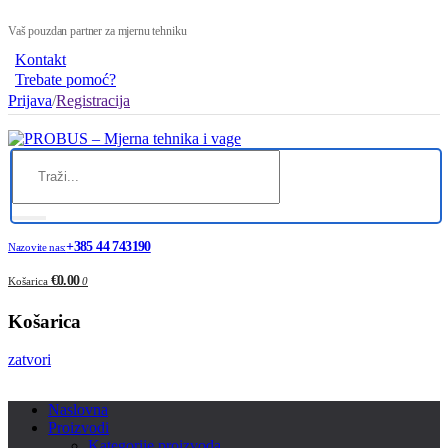
Vaš pouzdan partner za mjernu tehniku
Kontakt
Trebate pomoć?
Prijava
/
Registracija
+385 44 743190
Nazovite nas:
€0.00
Košarica
0
Košarica
zatvori
Naslovna
Proizvodi
Kategorije proizvoda