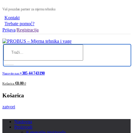
Vaš pouzdan partner za mjernu tehniku
Kontakt
Trebate pomoć?
Prijava
/
Registracija
+385 44 743190
Nazovite nas:
€0.00
Košarica
0
Košarica
zatvori
Naslovna
Proizvodi
Kategorije proizvoda