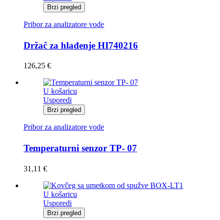
Brzi pregled
Pribor za analizatore vode
Držač za hlađenje HI740216
126,25
€
U košaricu
Usporedi
Brzi pregled
Pribor za analizatore vode
Temperaturni senzor TP- 07
31,11
€
U košaricu
Usporedi
Brzi pregled