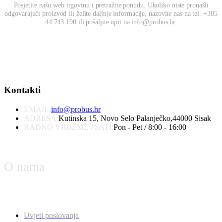
Posjetite našu web trgovinu i pretražite ponudu. Ukoliko niste pronašli
odgovarajući proizvod ili želite daljnje informacije, nazovite nas na tel. +385
44 743 190 ili pošaljite upit na info@probus.hr.
Kontakti
EMAIL:
info@probus.hr
ADRESA:
Kutinska 15, Novo Selo Palanječko,44000 Sisak
RADNO VRIJEME / SATI:
Pon - Pet / 8:00 - 16:00
O nama
Uvjeti poslovanja