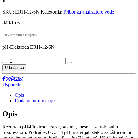
SKU:
ERH-12-6N
Kategorija:
Pribor za analizatore vode
328,16
€
PDV uračunat u cijenu
pH-Elektroda ERH-12-6N
pH-
Elektroda
U košaricu
ERH-
12-
6N
Usporedi
količina
Opis
Dodatne informacije
Opis
Rezervna pH-Elektroda za sir, salamu, meso… sa robusnim
rukohvatom. Područje: 0 … 14 pH, materijal: staklo sa oštricom od
inoxa, temperaturno područje: 0 … 60 °C, utikač: BNC, kabel: 1 m.