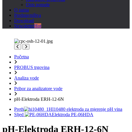
Opis ponude
O nama
Predstavništva
Download
Newsletter
Hot
Početna
PROBUS trgovina
Analiza vode
Pribor za analizatore vode
pH-Elektroda ERH-12-6N
Preth
HI10480 elektroda za mjerenje pH vina
Sljed
Elektroda PE-06HDA
pH-Elektroda ERH-12-6N