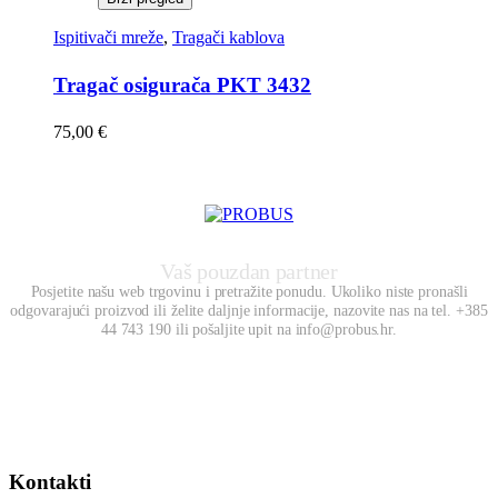
Ispitivači mreže
,
Tragači kablova
Tragač osigurača PKT 3432
75,00
€
Vaš pouzdan partner
Posjetite našu web trgovinu i pretražite ponudu. Ukoliko niste pronašli
odgovarajući proizvod ili želite daljnje informacije, nazovite nas na tel. +385
44 743 190 ili pošaljite upit na info@probus.hr.
Kontakti