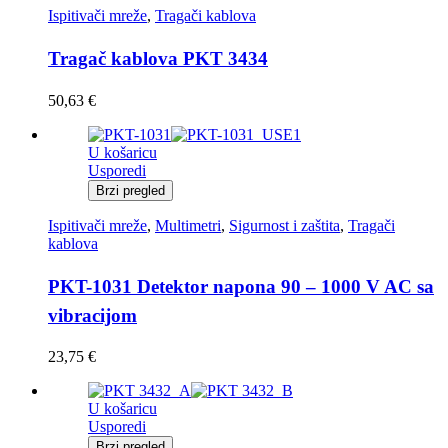
Ispitivači mreže
,
Tragači kablova
Tragač kablova PKT 3434
50,63
€
U košaricu
Usporedi
Brzi pregled
Ispitivači mreže
,
Multimetri
,
Sigurnost i zaštita
,
Tragači
kablova
PKT-1031 Detektor napona 90 – 1000 V AC sa
vibracijom
23,75
€
U košaricu
Usporedi
Brzi pregled