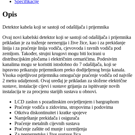
Specifikacije
Opis
Detektor kabela koji se sastoji od odašiljača i prijemnika
Ovaj novi kabelski detektor koji se sastoji od odašiljača i prijemnika
prikladan je za traženje neenergija i žive žice, kao i za prekidanje
linija i za praćenje linija vodiča, cjevovoda i ravnih vodiča pod
zemljom. Također, strujni krugovi mogu biti locirani u
distribucijskim pločama i električnim ormarićima. Podesivim
kanalima mogu se koristiti istodobno do 7 odašiljača, koji se
ispravno prikazuju prijemnikom preko dodijeljenog broja kanala.
Visoka osjetljivost prijemnika omogućuje praćenje vodiča od najviše
2 metra udaljenosti. Ovaj uređaj je prikladan za složene električne
sustave, instalacije cijevi i sustave grijanja za ispitivanje novih
instalacija te za procjenu starijih sustava u obnovi.
LCD zaslon s pozadinskim osvjetljenjem i bargraphom
Praćenje vodiča u zidovima, stropovima i podovima
Otkriva diskontinuitet i kratke spojeve
Namještanje prekidača i osigurača
Praćenje metalnih cijevnih sustava
Praćenje zaštite od munje i uzemljenja
Za neenergetske i žive sustave žica