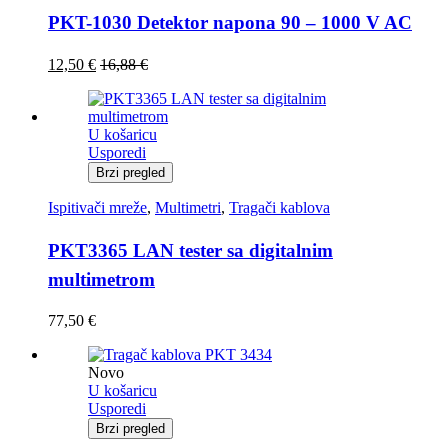
PKT-1030 Detektor napona 90 – 1000 V AC
12,50
€
16,88
€
U košaricu
Usporedi
Brzi pregled
Ispitivači mreže
,
Multimetri
,
Tragači kablova
PKT3365 LAN tester sa digitalnim
multimetrom
77,50
€
Novo
U košaricu
Usporedi
Brzi pregled