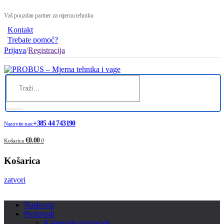
Vaš pouzdan partner za mjernu tehniku
Kontakt
Trebate pomoć?
Prijava
/
Registracija
+385 44 743190
Nazovite nas:
€0.00
Košarica
0
Košarica
zatvori
Naslovna
Proizvodi
Kategorije proizvoda