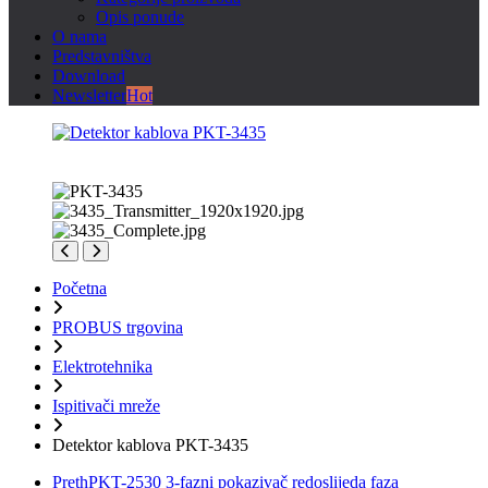
Opis ponude
O nama
Predstavništva
Download
Newsletter
Hot
Početna
PROBUS trgovina
Elektrotehnika
Ispitivači mreže
Detektor kablova PKT-3435
Preth
PKT-2530 3-fazni pokazivač redoslijeda faza