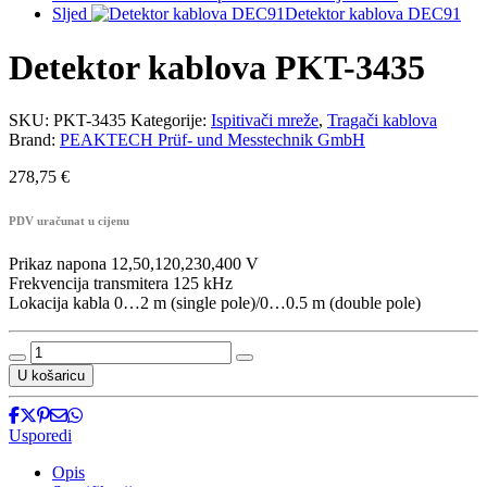
Sljed
Detektor kablova DEC91
Detektor kablova PKT-3435
SKU:
PKT-3435
Kategorije:
Ispitivači mreže
,
Tragači kablova
Brand:
PEAKTECH Prüf- und Messtechnik GmbH
278,75
€
PDV uračunat u cijenu
Prikaz napona 12,50,120,230,400 V
Frekvencija transmitera 125 kHz
Lokacija kabla 0…2 m (single pole)/0…0.5 m (double pole)
Detektor
kablova
U košaricu
PKT-
3435
količina
Usporedi
Opis