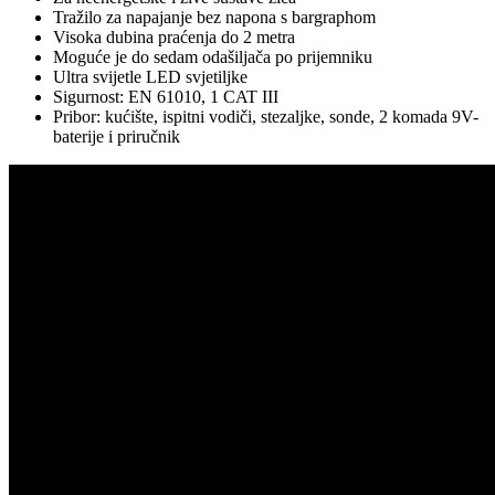
Tražilo za napajanje bez napona s bargraphom
Visoka dubina praćenja do 2 metra
Moguće je do sedam odašiljača po prijemniku
Ultra svijetle LED svjetiljke
Sigurnost: EN 61010, 1 CAT III
Pribor: kućište, ispitni vodiči, stezaljke, sonde, 2 komada 9V-
baterije i priručnik