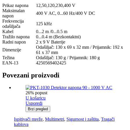
Prikaz napona
12,50,120,230,400 V
Maksimalan
400 V AC, 0...60 Hz/400 V DC
napon
Frekvencija
125 kHz
odašiljača
Kabel
0...2 m /0...0.5 m
Tražilo napona
0...0.4 m (Bezkontaktni)
Radni napon
2 x 9 V Baterije
Odašiljač: 130 x 69 x 32 mm / Prijamnik: 192 x
Dimenzije
61 x 37 mm
Težina
Odašiljač: 130 g / Prijamnik: 180 g
EAN-13
4250569402425
Povezani proizvodi
26% popust
U košaricu
Usporedi
Brzi pregled
Ispitivači mreže
,
Multimetri
,
Sigurnost i zaštita
,
Tragači
kablova