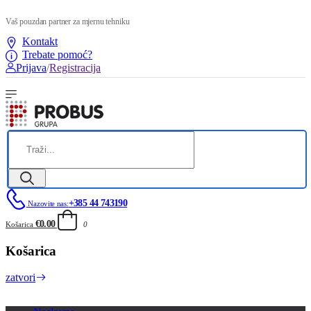
Vaš pouzdan partner za mjernu tehniku
Kontakt
Trebate pomoć?
Prijava
/
Registracija
+385 44 743190
Nazovite nas:
€0.00
Košarica
0
Košarica
zatvori