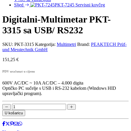
Sljed
PKT-7245 Servisni kovčeg
Digitalni-Multimetar PKT-
3315 sa USB/ RS232
SKU:
PKT-3315
Kategorija:
Multimetri
Brand:
PEAKTECH Prüf-
und Messtechnik GmbH
151,25
€
PDV uračunat u cijenu
600V AC/DC ~ 10A AC/DC – 4.000 digita
Optičko PC sučelje s USB i RS-232 kabelom (Windows HID
upravljački program).
Digitalni-
Multimetar
U košaricu
PKT-
3315
sa