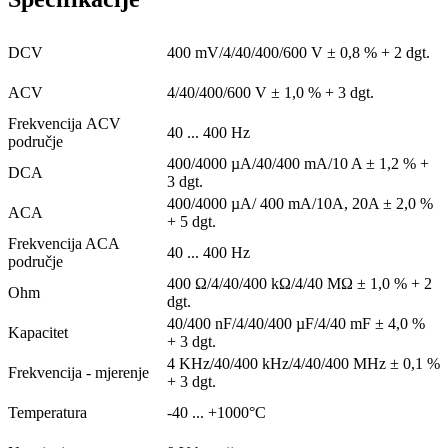
DCV
400 mV/4/40/400/600 V ± 0,8 % + 2 dgt.
ACV
4/40/400/600 V ± 1,0 % + 3 dgt.
Frekvencija ACV
40 ... 400 Hz
područje
400/4000 µA/40/400 mA/10 A ± 1,2 % +
DCA
3 dgt.
400/4000 µA/ 400 mA/10A, 20A ± 2,0 %
ACA
+ 5 dgt.
Frekvencija ACA
40 ... 400 Hz
područje
400 Ω/4/40/400 kΩ/4/40 MΩ ± 1,0 % + 2
Ohm
dgt.
40/400 nF/4/40/400 µF/4/40 mF ± 4,0 %
Kapacitet
+ 3 dgt.
4 KHz/40/400 kHz/4/40/400 MHz ± 0,1 %
Frekvencija - mjerenje
+ 3 dgt.
Temperatura
-40 ... +1000°C