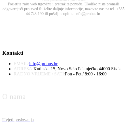
Posjetite našu web trgovinu i pretražite ponudu. Ukoliko niste pronašli
odgovarajući proizvod ili želite daljnje informacije, nazovite nas na tel. +385
44 743 190 ili pošaljite upit na info@probus.hr.
Kontakti
EMAIL:
info@probus.hr
ADRESA:
Kutinska 15, Novo Selo Palanječko,44000 Sisak
RADNO VRIJEME / SATI:
Pon - Pet / 8:00 - 16:00
O nama
Uvjeti poslovanja