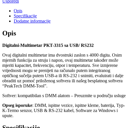
Usporedi
USB/
RS232
Opis
količina
Specifikacije
Dodatne informacije
Opis
Digitalni-Multimetar PKT-3315 sa USB/ RS232
Ovaj digitalni multimetar ima dvostruki zaslon s 4000 digita. Osim
mjernih funkcija za struju i napon, ovaj multimetar također može
mjeriti kapacitet, frekvenciju, otpor i temperaturu. Sve izmjerene
vrijednosti mogu se prenijeti na računalo putem integriranog
optičkog sučelja putem USB-a ili RS-232 i snimiti, evaluirati i dalje
obraditi uz pomoć priloženog softvera ili našeg besplatnog softvera
“PeakTech DMM-Tool”.
Softver: kompatibilan s DMM alatom – Preuzmite u području usluge
Opseg isporuke
: DMM, ispitne vezice, ispitne kleme, baterija, Typ-
K-Termo senzor, USB & RS-232 kabel, Software za Windows i
upute.
Specifikacije