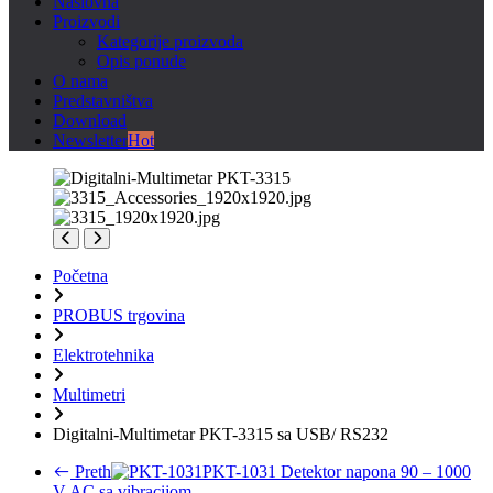
Naslovna
Proizvodi
Kategorije proizvoda
Opis ponude
O nama
Predstavništva
Download
Newsletter
Hot
Početna
PROBUS trgovina
Elektrotehnika
Multimetri
Digitalni-Multimetar PKT-3315 sa USB/ RS232
Preth
PKT-1031 Detektor napona 90 – 1000
V AC sa vibracijom