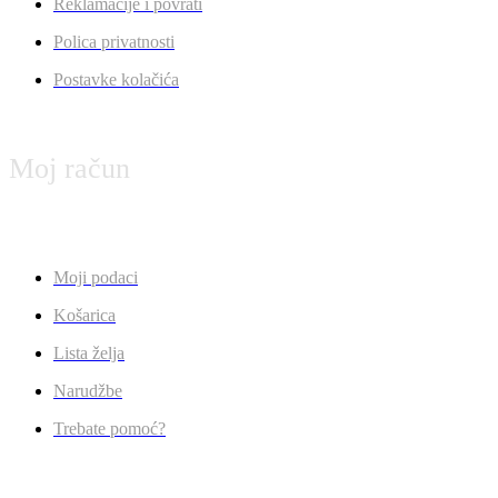
Reklamacije i povrati
Polica privatnosti
Postavke kolačića
Moj račun
Moji podaci
Košarica
Lista želja
Narudžbe
Trebate pomoć?