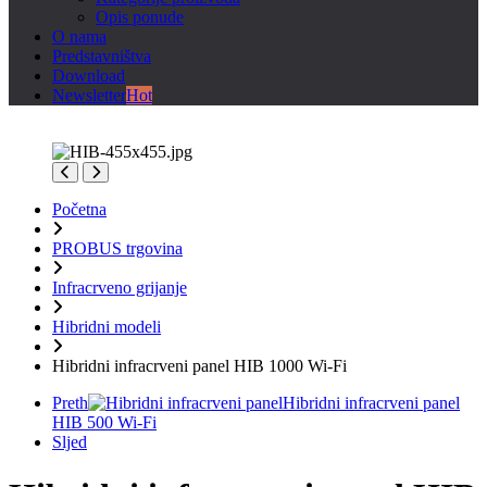
Opis ponude
O nama
Predstavništva
Download
Newsletter
Hot
Početna
PROBUS trgovina
Infracrveno grijanje
Hibridni modeli
Hibridni infracrveni panel HIB 1000 Wi-Fi
Preth
Hibridni infracrveni panel
HIB 500 Wi-Fi
Sljed