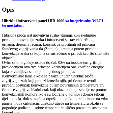
Opis
Hibridni infracrveni panel HIB 1000
sa integriranim WI-FI
termostatom
Hibridna ploča jest inovativni sustav grijanja koji sjedinjuje
prirodnu konvekciju zraka i infracrveni sustav električnog
grijanja, drugim riječima, korisnik će profitirati od principa
Sunčevog zagrijavanja tla (Zemlje) i kretanja putem prirodne
konvekcije zraka sa kojima se susrećemo u prirodi kao što smo niže
objasnili.
Ovim se omogućuje ušteda do čak 80% na troškovima grijanja
provođenjem ova dva principa korištenjem one količine energije
koja se zahtijeva samo putem jednog principa.
Konvekcijske lamele koje se nalaze unutar hibridne ploče
zagrijavaju zrak koji prolazi između njih, pri čemu se uvodi
prirodni postupak konvekcije putem površinskih temperatura pri
čemu se zagrijava hladni zrak koji ulazi iz donje sekcije uz pomoć
konvekcijskih komora, koje su locirane u gornjoj i donjoj sekciji
tijela panela, dok se toplina otpušta putem komore locirane na vrhu
panela, i ova cirkulacija direktno utječe na temperaturu okoliša i
pogoduje podizanju sobne temperature, slično poznatim sustavima
konvekcije.