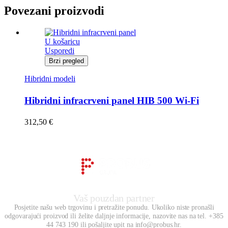
Povezani proizvodi
U košaricu
Usporedi
Brzi pregled
Hibridni modeli
Hibridni infracrveni panel HIB 500 Wi-Fi
312,50
€
Vaš pouzdan partner
Posjetite našu web trgovinu i pretražite ponudu. Ukoliko niste pronašli
odgovarajući proizvod ili želite daljnje informacije, nazovite nas na tel. +385
44 743 190 ili pošaljite upit na info@probus.hr.