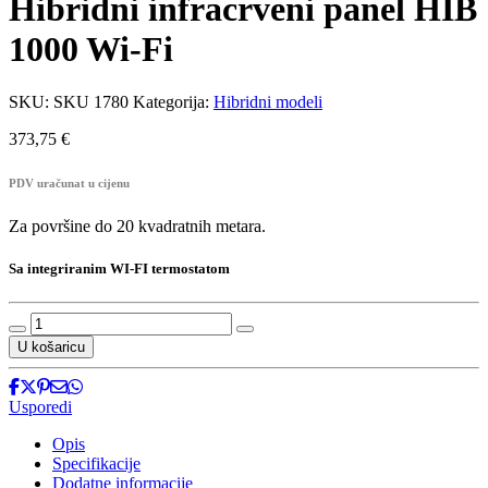
Hibridni infracrveni panel HIB
1000 Wi-Fi
SKU:
SKU 1780
Kategorija:
Hibridni modeli
373,75
€
PDV uračunat u cijenu
Za površine do 20 kvadratnih metara.
Sa integriranim WI-FI termostatom
Hibridni
infracrveni
U košaricu
panel
HIB
1000
Usporedi
Wi-
Fi
Opis
količina
Specifikacije
Dodatne informacije