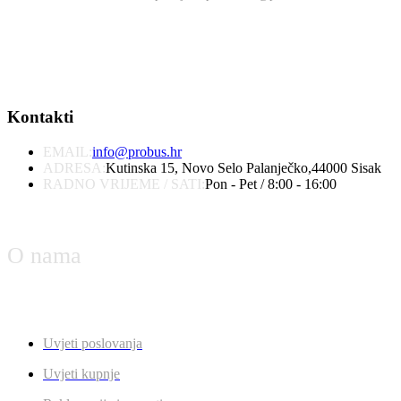
Kontakti
EMAIL:
info@probus.hr
ADRESA:
Kutinska 15, Novo Selo Palanječko,44000 Sisak
RADNO VRIJEME / SATI:
Pon - Pet / 8:00 - 16:00
O nama
Uvjeti poslovanja
Uvjeti kupnje