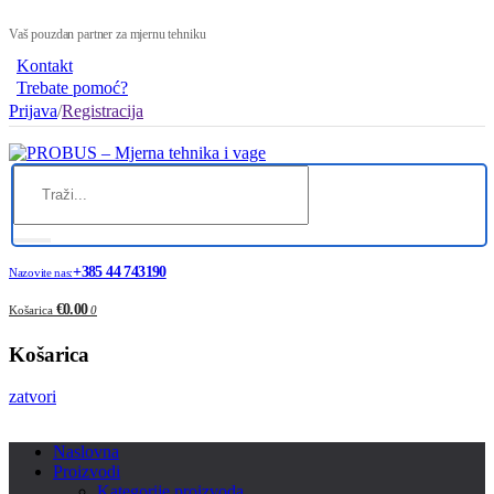
Vaš pouzdan partner za mjernu tehniku
Kontakt
Trebate pomoć?
Prijava
/
Registracija
+385 44 743190
Nazovite nas:
€0.00
Košarica
0
Košarica
zatvori
Naslovna
Proizvodi
Kategorije proizvoda