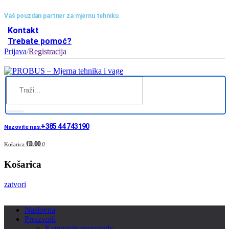
Vaš pouzdan partner za mjernu tehniku
Kontakt
Trebate pomoć?
Prijava
/
Registracija
+385 44 743190
Nazovite nas:
€0.00
Košarica
0
Košarica
zatvori
Naslovna
Proizvodi
Kategorije proizvoda