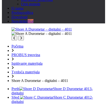
Opis ponude
O nama
Predstavništva
Download
Newsletter
Hot
Početna
PROBUS trgovina
Ispitivanje materijala
Tvrdoća materijala
Shore A Durometar – digitalni – 4011
Preth
Shore D Durometar 4013-
digitalni
Sljed
Shore C Durometar 4012-
digitalni