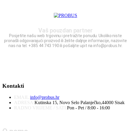
Vaš pouzdan partner
Posjetite našu web trgovinu i pretražite ponudu. Ukoliko niste
pronašli odgovarajući proizvod ili želite daljnje informacije, nazovite
nas na tel. +385 44 743 190 ili pošaljite upit na info@probus.hr.
Kontakti
EMAIL:
info@probus.hr
ADRESA:
Kutinska 15, Novo Selo Palanječko,44000 Sisak
RADNO VRIJEME / SATI:
Pon - Pet / 8:00 - 16:00