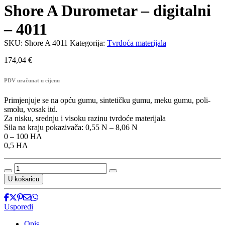
Shore A Durometar – digitalni
– 4011
SKU:
Shore A 4011
Kategorija:
Tvrdoća materijala
174,04
€
PDV uračunat u cijenu
Primjenjuje se na opću gumu, sintetičku gumu, meku gumu, poli-
smolu, vosak itd.
Za nisku, srednju i visoku razinu tvrdoće materijala
Sila na kraju pokazivača: 0,55 N – 8,06 N
0 – 100 HA
0,5 HA
Shore
A
U košaricu
Durometar
-
digitalni
Usporedi
-
4011
Opis