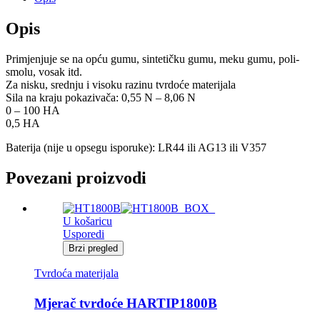
količina
Opis
Primjenjuje se na opću gumu, sintetičku gumu, meku gumu, poli-
smolu, vosak itd.
Za nisku, srednju i visoku razinu tvrdoće materijala
Sila na kraju pokazivača: 0,55 N – 8,06 N
0 – 100 HA
0,5 HA
Baterija (nije u opsegu isporuke): LR44 ili AG13 ili V357
Povezani proizvodi
U košaricu
Usporedi
Brzi pregled
Tvrdoća materijala
Mjerač tvrdoće HARTIP1800B