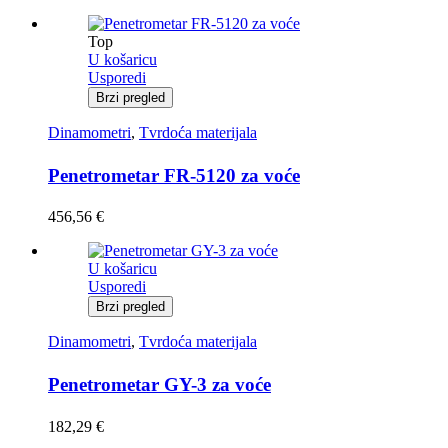
Top
U košaricu
Usporedi
Brzi pregled
Dinamometri
,
Tvrdoća materijala
Penetrometar FR-5120 za voće
456,56
€
U košaricu
Usporedi
Brzi pregled
Dinamometri
,
Tvrdoća materijala
Penetrometar GY-3 za voće
182,29
€