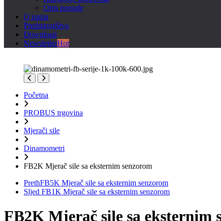
Opis ponude
O nama
Predstavništva
Download
Newsletter
Hot
Početna
PROBUS trgovina
Mjerači sile
Dinamometri
FB2K Mjerač sile sa eksternim senzorom
Preth
FB5K Mjerač sile sa eksternim senzorom
Sljed
FB1K Mjerač sile sa eksternim senzorom
FB2K Mjerač sile sa eksternim