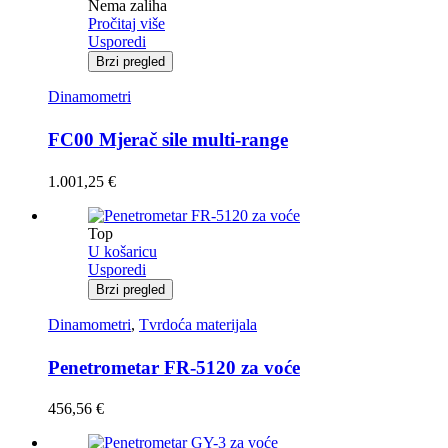
Nema zaliha
Pročitaj više
Usporedi
Brzi pregled
Dinamometri
FC00 Mjerač sile multi-range
1.001,25
€
Top
U košaricu
Usporedi
Brzi pregled
Dinamometri
,
Tvrdoća materijala
Penetrometar FR-5120 za voće
456,56
€