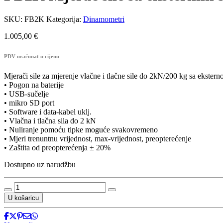
SKU:
FB2K
Kategorija:
Dinamometri
1.005,00
€
PDV uračunat u cijenu
Mjerači sile za mjerenje vlačne i tlačne sile do 2kN/200 kg sa ekste
• Pogon na baterije
• USB-sučelje
• mikro SD port
• Software i data-kabel uklj.
• Vlačna i tlačna sila do 2 kN
• Nuliranje pomoću tipke moguće svakovremeno
• Mjeri trenuntnu vrijednost, max-vrijednost, preopterećenje
• Zaštita od preopterećenja ± 20%
Dostupno uz narudžbu
FB2K
Mjerač
U košaricu
sile
sa
eksternim