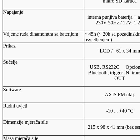
mikro SD kartica
Napajanje
interna punjiva baterija + 
230V 50Hz / 12V; 1,
Vrijeme rada dinamomtra sa baterijom
~ 45h (~ 20h sa pozadinski
osvjetljenjem)
Prikaz
LCD / 61 x 34 mm
Sučelje
USB, RS232C Opciona
Bluetooth, trigger IN, tran
OUT
Software
AXIS FM uklj.
Radni uvjeti
-10 ... +40 °C
Dimenzije mjerača sile
215 x 98 x 41 mm (bez se
Masa mjerača sile