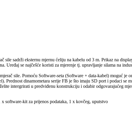
rač sile sadrži eksternu mjernu ćeliju na kabelu od 3 m. Prikaz na disp
a. Uređaj se najčešće koristi za mjerenje tj. upravljanje silama na indust
 mjerač sile. Pomoću Software-seta (Software + data-kabel) moguć je on
el). Prednost dinamometara serije FB je što imaju SD port i podaci se
želite intergrirati u predviđenu konstrukciju i odabir odgovarajućeg mjer
 x software-kit za prijenos podataka, 1 x kovčeg, uputstvo