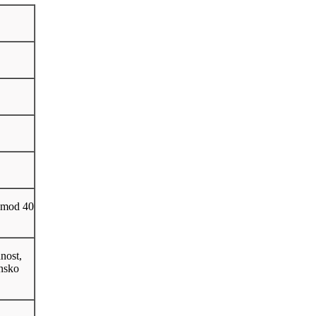
i mod 40
nost,
ensko