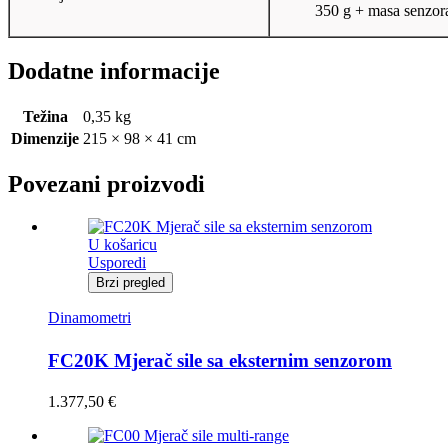
350 g + masa senzor
Dodatne informacije
Težina
0,35 kg
Dimenzije
215 × 98 × 41 cm
Povezani proizvodi
U košaricu
Usporedi
Brzi pregled
Dinamometri
FC20K Mjerač sile sa eksternim senzorom
1.377,50
€