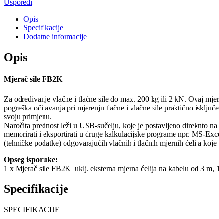
Usporedi
senzorom
količina
Opis
Specifikacije
Dodatne informacije
Opis
Mjerač sile FB2K
Za određivanje vlačne i tlačne sile do max. 200 kg ili 2 kN. Ovaj mje
pogreška očitavanja pri mjerenju tlačne i vlačne sile praktično isključen
svoju primjenu.
Naročita prednost leži u USB-sučelju, koje je postavljeno direknto na
memorirati i eksportirati u druge kalkulacijske programe npr. MS-Exc
(tehničke podatke) odgovarajućih vlačnih i tlačnih mjernih ćelija koje 
Opseg isporuke:
1 x Mjerač sile FB2K uklj. eksterna mjerna ćelija na kabelu od 3 m, 1
Specifikacije
SPECIFIKACIJE