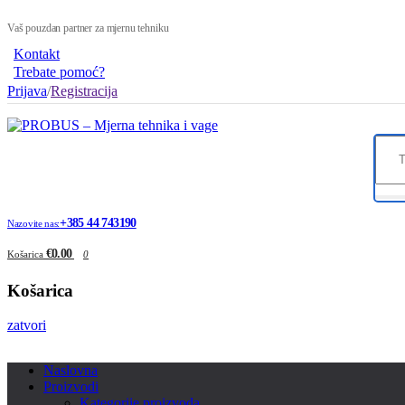
Vaš pouzdan partner za mjernu tehniku
Kontakt
Trebate pomoć?
Prijava
/
Registracija
+385 44 743190
Nazovite nas:
€0.00
Košarica
0
Košarica
zatvori
Naslovna
Proizvodi
Kategorije proizvoda