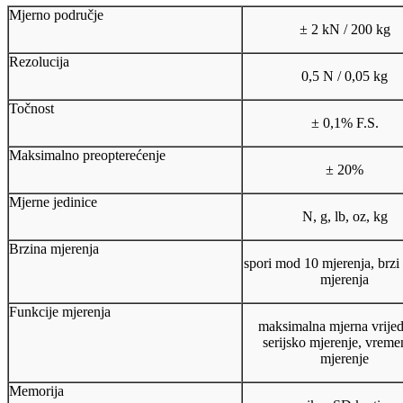
Mjerno područje
± 2 kN / 200 kg
Rezolucija
0,5 N / 0,05 kg
Točnost
± 0,1% F.S.
Maksimalno preopterećenje
± 20%
Mjerne jedinice
N, g, lb, oz, kg
Brzina mjerenja
spori mod 10 mjerenja, brz
mjerenja
Funkcije mjerenja
maksimalna mjerna vrijed
serijsko mjerenje, vrem
mjerenje
Memorija