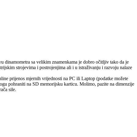
layu dinamometra sa velikim znamenkama je dobro očitljiv tako da je
rijskim strojevima i postrojenjima ali i u istraživanju i razvoju nalaze
line prijenos mjernih vrijednosti na PC ili Laptop (podatke možete
 mogu pohraniti na SD memorijsku karticu. Molimo, pazite na dimenzije
ača sile.