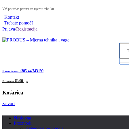
Vaš pouzdan partner za mjernu tehniku
Kontakt
Trebate pomoć?
Prijava
/
Registracija
+385 44 743190
Nazovite nas:
€0.00
Košarica
0
Košarica
zatvori
Naslovna
Proizvodi
Kategorije proizvoda