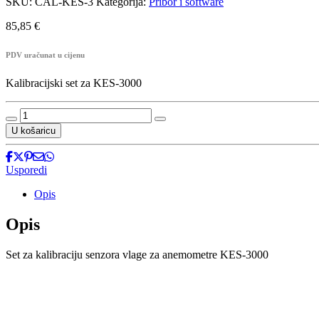
SKU:
CAL-KES-3
Kategorija:
Pribor i software
85,85
€
PDV uračunat u cijenu
Kalibracijski set za KES-3000
Kalibracijski
set
U košaricu
CAL-
KES-
3
Usporedi
količina
Opis
Opis
Set za kalibraciju senzora vlage za anemometre KES-3000