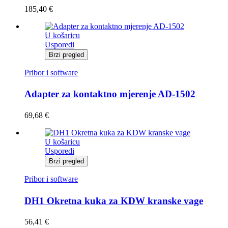
185,40
€
U košaricu
Usporedi
Brzi pregled
Pribor i software
Adapter za kontaktno mjerenje AD-1502
69,68
€
U košaricu
Usporedi
Brzi pregled
Pribor i software
DH1 Okretna kuka za KDW kranske vage
56,41
€