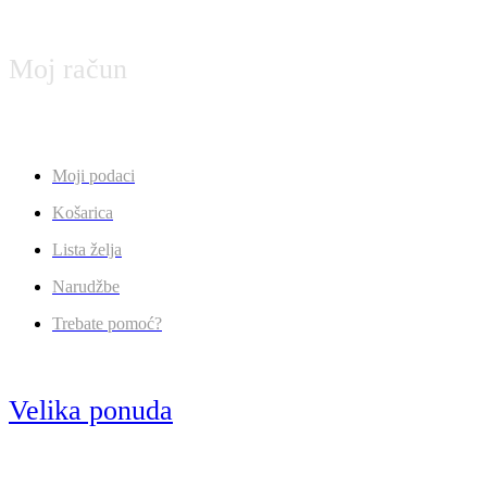
Moj račun
Moji podaci
Košarica
Lista želja
Narudžbe
Trebate pomoć?
Velika ponuda