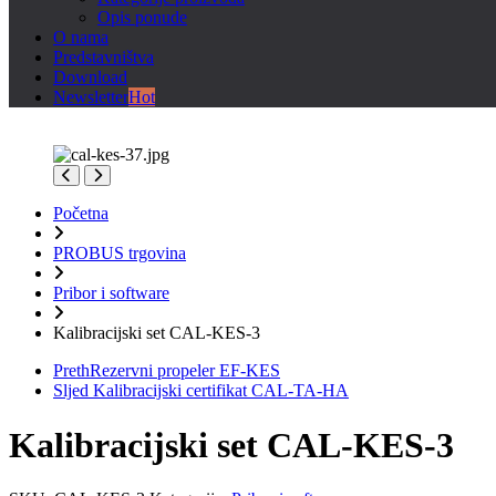
Opis ponude
O nama
Predstavništva
Download
Newsletter
Hot
Početna
PROBUS trgovina
Pribor i software
Kalibracijski set CAL-KES-3
Preth
Rezervni propeler EF-KES
Sljed
Kalibracijski certifikat CAL-TA-HA
Kalibracijski set CAL-KES-3