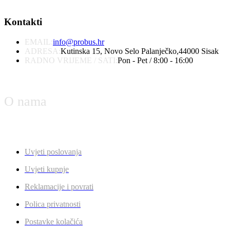
Kontakti
EMAIL:
info@probus.hr
ADRESA:
Kutinska 15, Novo Selo Palanječko,44000 Sisak
RADNO VRIJEME / SATI:
Pon - Pet / 8:00 - 16:00
O nama
Uvjeti poslovanja
Uvjeti kupnje
Reklamacije i povrati
Polica privatnosti
Postavke kolačića