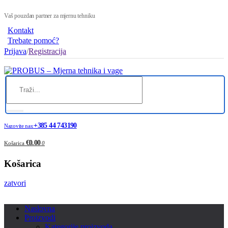
Vaš pouzdan partner za mjernu tehniku
Kontakt
Trebate pomoć?
Prijava
/
Registracija
+385 44 743190
Nazovite nas:
€0.00
Košarica
0
Košarica
zatvori
Naslovna
Proizvodi
Kategorije proizvoda