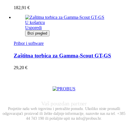
182,91
€
U košaricu
Usporedi
Brzi pregled
Pribor i software
Zaštitna torbica za Gamma-Scout GT-GS
29,20
€
Vaš pouzdan partner
Posjetite našu web trgovinu i pretražite ponudu. Ukoliko niste pronašli
odgovarajući proizvod ili želite daljnje informacije, nazovite nas na tel. +385
44 743 190 ili pošaljite upit na info@probus.hr.