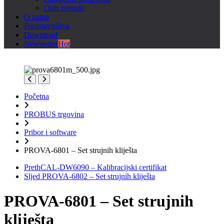
Opis ponude
O nama
Predstavništva
Download
Newsletter
Hot
Početna
PROBUS trgovina
Pribor i software
PROVA-6801 – Set strujnih kliješta
Preth
CAL-DW6090 – Kalibracijski certifikat
Sljed
PROVA-6802 – Set strujnih kliješta
PROVA-6801 – Set strujnih
kliješta