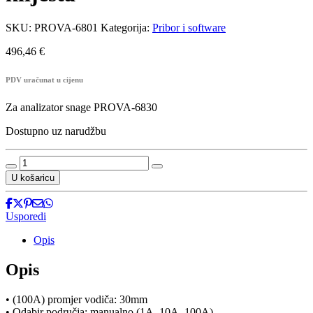
SKU:
PROVA-6801
Kategorija:
Pribor i software
496,46
€
PDV uračunat u cijenu
Za analizator snage PROVA-6830
Dostupno uz narudžbu
PROVA-
6801
U košaricu
-
Set
strujnih
Usporedi
kliješta
količina
Opis
Opis
• (100A) promjer vodiča: 30mm
• Odabir područja: manualno (1A, 10A, 100A)