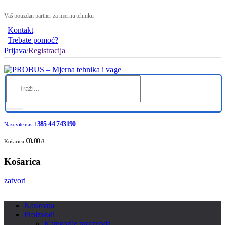
Vaš pouzdan partner za mjernu tehniku
Kontakt
Trebate pomoć?
Prijava
/
Registracija
+385 44 743190
Nazovite nas:
€0.00
Košarica
0
Košarica
zatvori
Naslovna
Proizvodi
Kategorije proizvoda