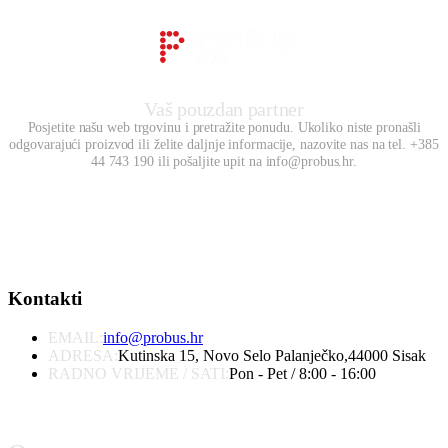
Vaš pouzdan partner
Posjetite našu web trgovinu i pretražite ponudu. Ukoliko niste pronašli
odgovarajući proizvod ili želite daljnje informacije, nazovite nas na tel. +385
44 743 190 ili pošaljite upit na info@probus.hr.
Kontakti
EMAIL:
info@probus.hr
ADRESA:
Kutinska 15, Novo Selo Palanječko,44000 Sisak
RADNO VRIJEME / SATI:
Pon - Pet / 8:00 - 16:00