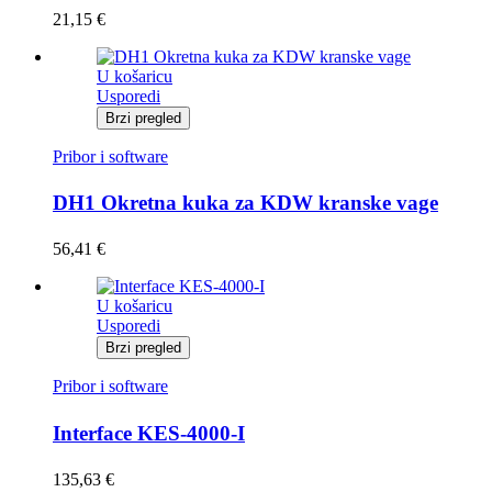
21,15
€
U košaricu
Usporedi
Brzi pregled
Pribor i software
DH1 Okretna kuka za KDW kranske vage
56,41
€
U košaricu
Usporedi
Brzi pregled
Pribor i software
Interface KES-4000-I
135,63
€