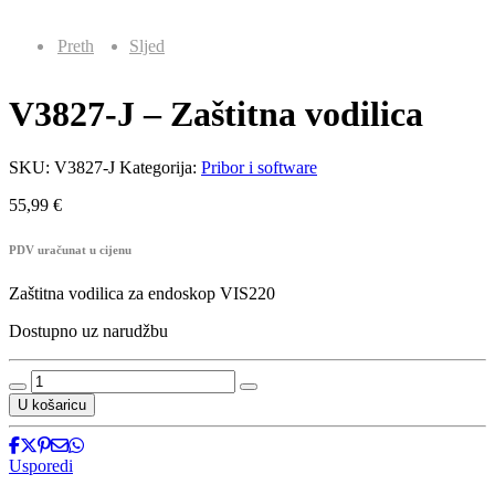
Preth
Sljed
V3827-J – Zaštitna vodilica
SKU:
V3827-J
Kategorija:
Pribor i software
55,99
€
PDV uračunat u cijenu
Zaštitna vodilica za endoskop VIS220
Dostupno uz narudžbu
V3827-
J
U košaricu
-
Zaštitna
vodilica
Usporedi
količina