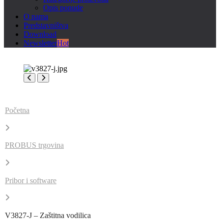
Opis ponude
O nama
Predstavništva
Download
Newsletter
Hot
Početna
PROBUS trgovina
Pribor i software
V3827-J – Zaštitna vodilica