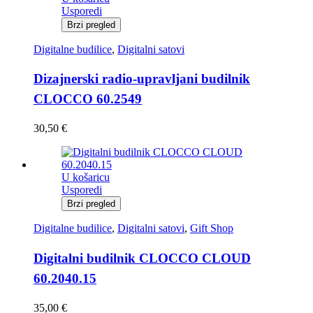
Usporedi
Brzi pregled
Digitalne budilice
,
Digitalni satovi
Dizajnerski radio-upravljani budilnik
CLOCCO 60.2549
30,50
€
U košaricu
Usporedi
Brzi pregled
Digitalne budilice
,
Digitalni satovi
,
Gift Shop
Digitalni budilnik CLOCCO CLOUD
60.2040.15
35,00
€