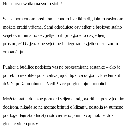
Nema ovo svatko na svom stolu!
Sa sjajnom crnom prednjom stranom i velikim digitalnim zaslonom
možete pratiti vrijeme. Sami određujete osvjetljenje brojeva: stalno
svijetlo, minimalno osvijetljeno ili prilagođeno osvjetljenju
prostorije? Dvije razine svjetline i integrirani svjetlosni senzor to
omogućuju.
Funkcija budilice podsjeća vas na programirane sastanke – ako je
potrebno nekoliko puta, zahvaljujući tipki za odgodu. Idealan kut
držača pruža udobnost i štedi živce pri gledanju u mobitel:
Možete pratiti dolazne poruke i vrijeme, odgovoriti na poziv jednim
dodirom, nikada se ne morate brinuti o klizanju postolja (4 gumene
podloge daju stabilnost) i istovremeno puniti svoj mobitel dok
gledate video poziv.