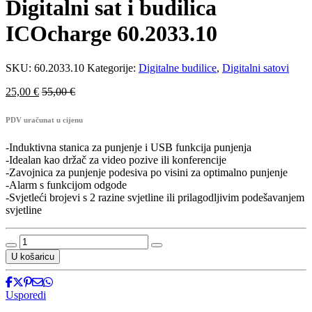
Digitalni sat i budilica
ICOcharge 60.2033.10
SKU:
60.2033.10
Kategorije:
Digitalne budilice
,
Digitalni satovi
25,00
€
55,00
€
PDV uračunat u cijenu
-Induktivna stanica za punjenje i USB funkcija punjenja
-Idealan kao držač za video pozive ili konferencije
-Zavojnica za punjenje podesiva po visini za optimalno punjenje
-Alarm s funkcijom odgode
-Svjetleći brojevi s 2 razine svjetline ili prilagodljivim podešavanjem
svjetline
Digitalni
sat
U košaricu
i
budilica
ICOcharge
Usporedi
60.2033.10