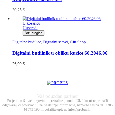
30,25
€
U košaricu
Usporedi
Brzi pregled
Digitalne budilice
,
Digitalni satovi
,
Gift Shop
Digitalni budilnik u obliku kućice 60.2046.06
26,00
€
Vaš pouzdan partner
Posjetite našu web trgovinu i pretražite ponudu. Ukoliko niste pronašli
odgovarajući proizvod ili želite daljnje informacije, nazovite nas na tel. +385
44 743 190 ili pošaljite upit na info@probus.hr.