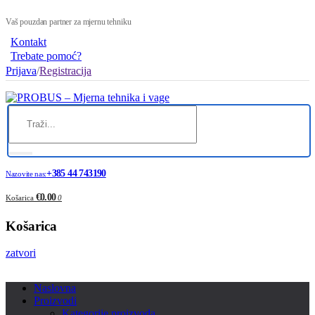
Vaš pouzdan partner za mjernu tehniku
Kontakt
Trebate pomoć?
Prijava
/
Registracija
+385 44 743190
Nazovite nas:
€0.00
Košarica
0
Košarica
zatvori
Naslovna
Proizvodi
Kategorije proizvoda