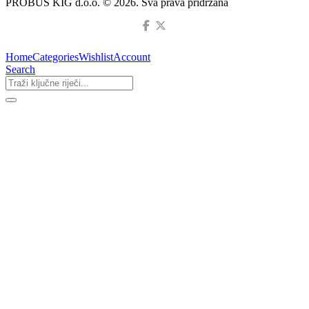
PROBUS KIG d.o.o. © 2026. Sva prava pridržana
Home
Categories
Wishlist
Account
Search