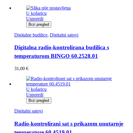
U košaricu
Usporedi
Brzi pregled
Digitalne budilice
,
Digitalni satovi
Digitalna radio-kontrolirana budilica s
temperaturom BINGO 60.2528.01
31,00
€
U košaricu
Usporedi
Brzi pregled
Digitalni satovi
Radio-kontrolirani sat s prikazom unutarnje
temperature 60.4519.01