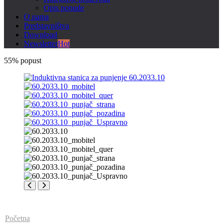
Opis ponude
O nama
Predstavništva
Download
Newsletter
Hot
55% popust
Početna