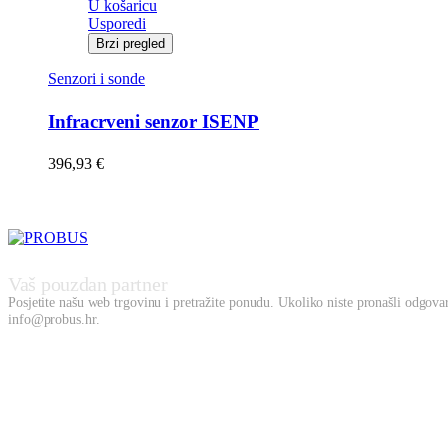
U košaricu
Usporedi
Brzi pregled
Senzori i sonde
Infracrveni senzor ISENP
396,93
€
Vaš pouzdan partner
Posjetite našu web trgovinu i pretražite ponudu. Ukoliko niste pronašli odgovara
info@probus.hr.