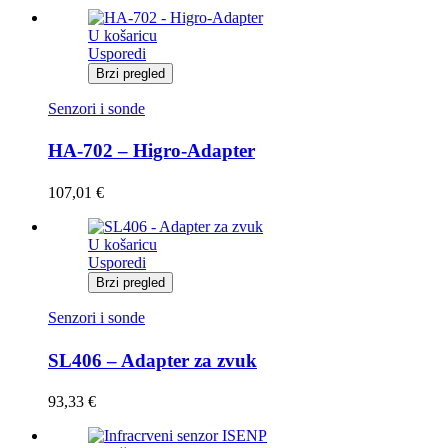
U košaricu
Usporedi
Brzi pregled
Senzori i sonde
HA-702 – Higro-Adapter
107,01
€
U košaricu
Usporedi
Brzi pregled
Senzori i sonde
SL406 – Adapter za zvuk
93,33
€