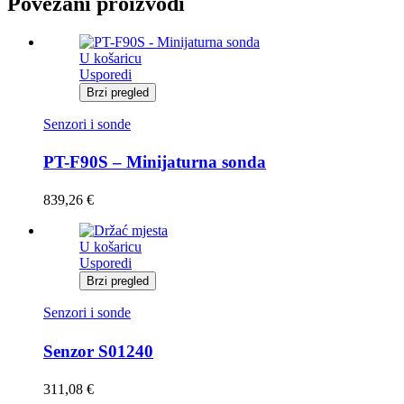
Povezani proizvodi
U košaricu
Usporedi
Brzi pregled
Senzori i sonde
PT-F90S – Minijaturna sonda
839,26
€
U košaricu
Usporedi
Brzi pregled
Senzori i sonde
Senzor S01240
311,08
€