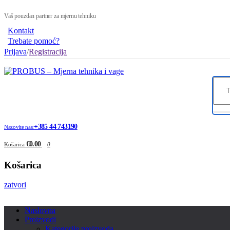
Vaš pouzdan partner za mjernu tehniku
Kontakt
Trebate pomoć?
Prijava
/
Registracija
+385 44 743190
Nazovite nas:
€0.00
Košarica
0
Košarica
zatvori
Naslovna
Proizvodi
Kategorije proizvoda