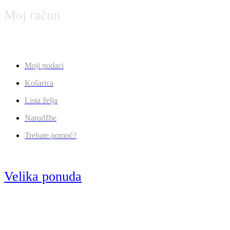
Moj račun
Moji podaci
Košarica
Lista želja
Narudžbe
Trebate pomoć?
Velika ponuda