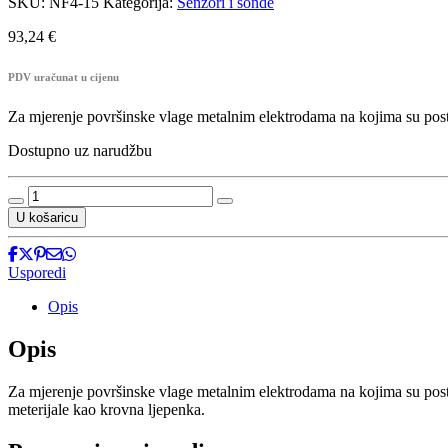
SKU:
NF4-15
Kategorija:
Senzori i sonde
93,24
€
PDV uračunat u cijenu
Za mjerenje površinske vlage metalnim elektrodama na kojima su post
Dostupno uz narudžbu
NF4-
15
U košaricu
-
Površinski
senzor
Usporedi
količina
Opis
Opis
Za mjerenje površinske vlage metalnim elektrodama na kojima su post
meterijale kao krovna ljepenka.