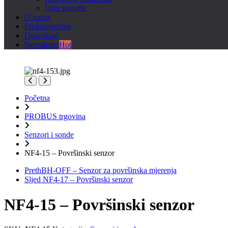
Opis ponude
O nama
Predstavništva
Download
Newsletter
Hot
Početna
PROBUS trgovina
Senzori i sonde
NF4-15 – Površinski senzor
Preth
BH-OFF – Senzor za površinska mjerenja
Sljed
NF4-17 – Površinski senzor
NF4-15 – Površinski senzor