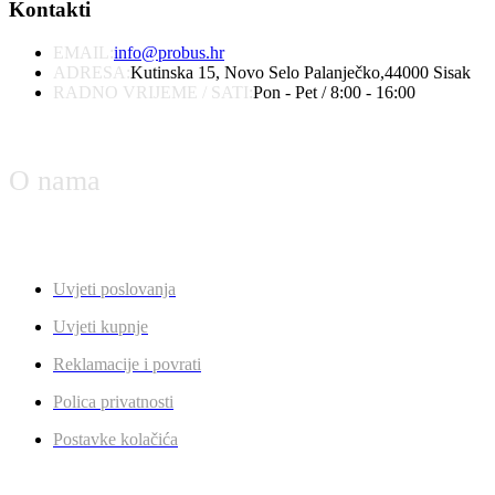
Kontakti
EMAIL:
info@probus.hr
ADRESA:
Kutinska 15, Novo Selo Palanječko,44000 Sisak
RADNO VRIJEME / SATI:
Pon - Pet / 8:00 - 16:00
O nama
Uvjeti poslovanja
Uvjeti kupnje
Reklamacije i povrati
Polica privatnosti
Postavke kolačića