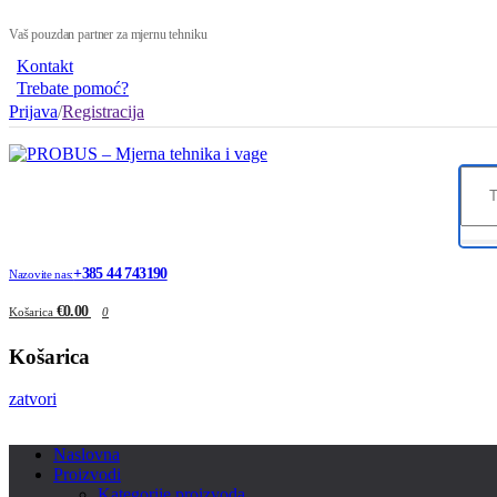
Vaš pouzdan partner za mjernu tehniku
Kontakt
Trebate pomoć?
Prijava
/
Registracija
+385 44 743190
Nazovite nas:
€0.00
Košarica
0
Košarica
zatvori
Naslovna
Proizvodi
Kategorije proizvoda