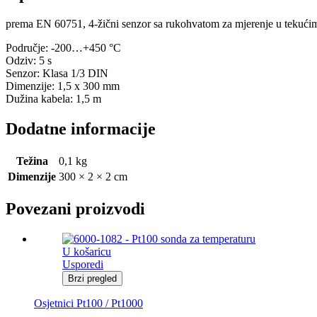
prema EN 60751, 4-žični senzor sa rukohvatom za mjerenje u tekućim
Područje: -200…+450 °C
Odziv: 5 s
Senzor: Klasa 1/3 DIN
Dimenzije: 1,5 x 300 mm
Dužina kabela: 1,5 m
Dodatne informacije
Težina
0,1 kg
Dimenzije
300 × 2 × 2 cm
Povezani proizvodi
U košaricu
Usporedi
Brzi pregled
Osjetnici Pt100 / Pt1000