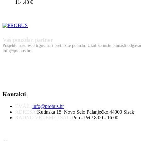
114,48
€
Vaš pouzdan partner
Posjetite našu web trgovinu i pretražite ponudu. Ukoliko niste pronašli odgovara
info@probus.hr.
Kontakti
EMAIL:
info@probus.hr
ADRESA:
Kutinska 15, Novo Selo Palanječko,44000 Sisak
RADNO VRIJEME / SATI:
Pon - Pet / 8:00 - 16:00