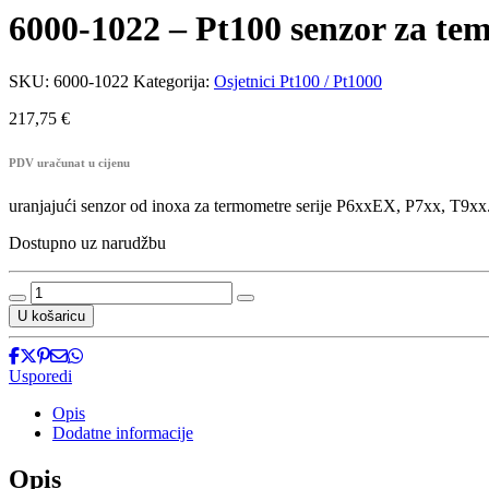
6000-1022 – Pt100 senzor za te
SKU:
6000-1022
Kategorija:
Osjetnici Pt100 / Pt1000
217,75
€
PDV uračunat u cijenu
uranjajući senzor od inoxa za termometre serije P6xxEX, P7xx, T9xx
Dostupno uz narudžbu
6000-
1022
U košaricu
-
Pt100
senzor
Usporedi
za
temperaturu
Opis
količina
Dodatne informacije
Opis