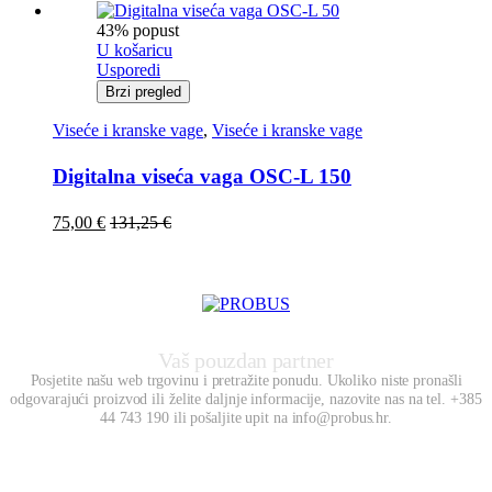
43% popust
U košaricu
Usporedi
Brzi pregled
Viseće i kranske vage
,
Viseće i kranske vage
Digitalna viseća vaga OSC-L 150
75,00
€
131,25
€
Vaš pouzdan partner
Posjetite našu web trgovinu i pretražite ponudu. Ukoliko niste pronašli
odgovarajući proizvod ili želite daljnje informacije, nazovite nas na tel. +385
44 743 190 ili pošaljite upit na info@probus.hr.