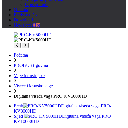
Opis ponude
O nama
Predstavništva
Download
Newsletter
Hot
Početna
PROBUS trgovina
Vage industrijske
Viseće i kranske vage
Digitalna viseća vaga PRO-KV5000HD
Preth
Digitalna viseća vaga PRO-
KV3000HD
Sljed
Digitalna viseća vaga PRO-
KV10000HD