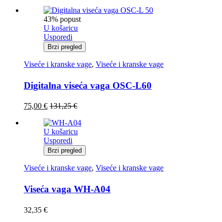
43% popust
U košaricu
Usporedi
Brzi pregled
Viseće i kranske vage
,
Viseće i kranske vage
Digitalna viseća vaga OSC-L60
75,00
€
131,25
€
U košaricu
Usporedi
Brzi pregled
Viseće i kranske vage
,
Viseće i kranske vage
Viseća vaga WH-A04
32,35
€