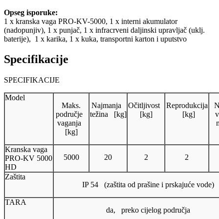
Opseg isporuke:
1 x kranska vaga PRO-KV-5000, 1 x interni akumulator
(nadopunjiv), 1 x punjač, 1 x infracrveni daljinski upravljač (uklj.
baterije), 1 x karika, 1 x kuka, transportni karton i uputstvo
Specifikacije
SPECIFIKACIJE
Model
Maks.
Najmanja
Očitljivost
Reprodukcija
N
područje
težina [kg]
[kg]
[kg]
v
vaganja
[kg]
Kranska vaga
5000
20
2
2
PRO-KV 5000
HD
Zaštita
IP 54 (zaštita od prašine i prskajuće vode)
TARA
da, preko cijelog područja