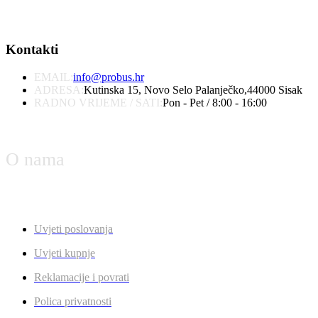
Kontakti
EMAIL:
info@probus.hr
ADRESA:
Kutinska 15, Novo Selo Palanječko,44000 Sisak
RADNO VRIJEME / SATI:
Pon - Pet / 8:00 - 16:00
O nama
Uvjeti poslovanja
Uvjeti kupnje
Reklamacije i povrati
Polica privatnosti