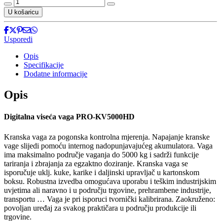
Digitalna
viseća
U košaricu
vaga
PRO-
KV5000HD
Usporedi
količina
Opis
Specifikacije
Dodatne informacije
Opis
Digitalna viseća vaga PRO-KV5000HD
Kranska vaga za pogonska kontrolna mjerenja. Napajanje kranske
vage slijedi pomoću internog nadopunjavajućeg akumulatora. Vaga
ima maksimalno područje vaganja do 5000 kg i sadrži funkcije
tariranja i zbrajanja za egzaktno doziranje. Kranska vaga se
isporučuje uklj. kuke, karike i daljinski upravljač u kartonskom
boksu. Robustna izvedba omogućava uporabu i teškim industrijskim
uvjetima ali naravno i u području trgovine, prehrambene industrije,
transportu … Vaga je pri isporuci tvornički kalibrirana. Zaokruženo:
povoljan uređaj za svakog praktičara u području produkcije ili
trgovine.