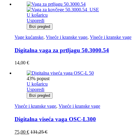
U košaricu
Usporedi
Brzi pregled
Vage kućanske
,
Viseće i kranske vage
,
Viseće i kranske vage
Digitalna vaga za prtljagu 50.3000.54
14,00
€
43% popust
U košaricu
Usporedi
Brzi pregled
Viseće i kranske vage
,
Viseće i kranske vage
Digitalna viseća vaga OSC-L300
75,00
€
131,25
€