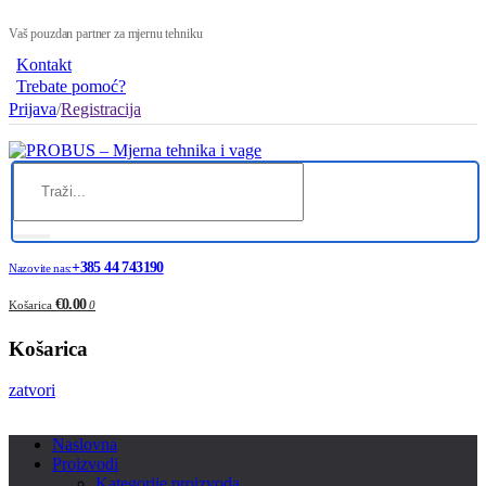
Vaš pouzdan partner za mjernu tehniku
Kontakt
Trebate pomoć?
Prijava
/
Registracija
+385 44 743190
Nazovite nas:
€0.00
Košarica
0
Košarica
zatvori
Naslovna
Proizvodi
Kategorije proizvoda