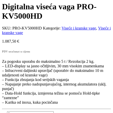
Digitalna viseća vaga PRO-
KV5000HD
SKU:
PRO-KV5000HD
Kategorije:
Viseće i kranske vage
,
Viseće i
kranske vage
1.087,50
€
PDV uračunat u cijenu
Za pogosku uporabu do maksimalno 5 t / Rezolucija 2 kg.
– LED-display sa jasno očitljivim, 30 mm visokim znamenkama
– Infracrveni daljinski upravljač (uporabiv do maksimalno 10 m
udaljenosti od kranske vage)
– Funkcija zbrajanja kod serijskih vaganja
– Napajanje preko nadopunjavajućeg, internog akumulatora (uklj.
punjač)
– Data-Hold funkcija, izmjerena težina se pomoću Hold-tipke
“zamrzne”
– Karika od inoxa, kuka pocinčana