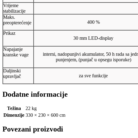
Vrijeme
stabilizacije
Maks.
400 %
preopterećenje
Prikaz
30 mm LED-display
Napajanje
interni, nadopunjivi akumulator, 50 h rada sa je
kranske vage
punjenjem, (punjač u opsegu isporuke)
Daljinski
za sve funkcije
upravljač
Dodatne informacije
Težina
22 kg
Dimenzije
330 × 230 × 600 cm
Povezani proizvodi