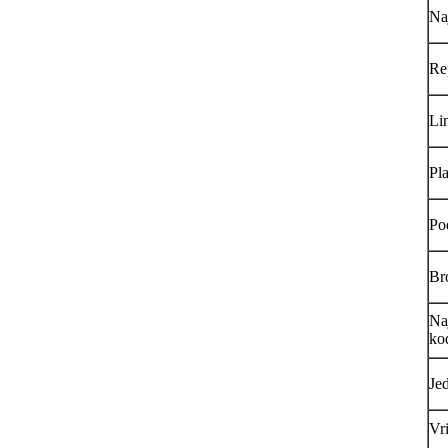
Na
Re
Lin
Pl
Pod
Br
Na
ko
Je
Vr