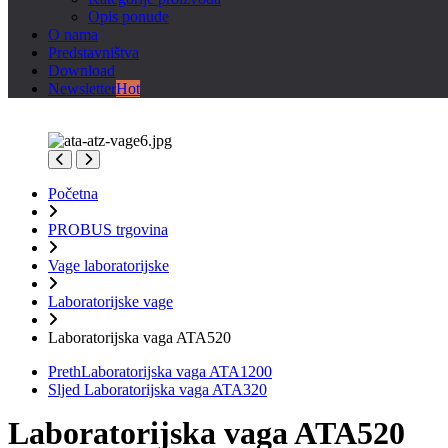
Opis ponude
O nama
Predstavništva
Download
Newsletter
Hot
Početna
PROBUS trgovina
Vage laboratorijske
Laboratorijske vage
Laboratorijska vaga ATA520
Preth
Laboratorijska vaga ATA1200
Sljed
Laboratorijska vaga ATA320
Laboratorijska vaga ATA520