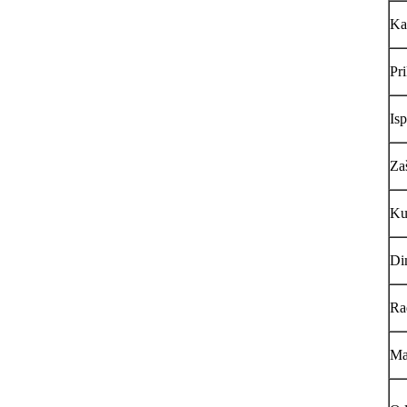
Kal
Pr
Isp
Zaš
Ku
Di
Rad
Ma