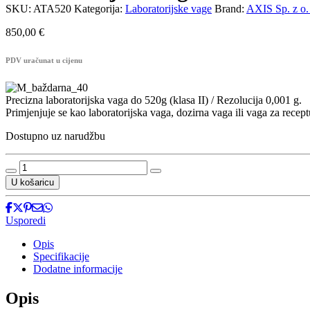
SKU:
ATA520
Kategorija:
Laboratorijske vage
Brand:
AXIS Sp. z o.
850,00
€
PDV uračunat u cijenu
Precizna laboratorijska vaga do 520g (klasa II) / Rezolucija 0,001 g.
Primjenjuje se kao laboratorijska vaga, dozirna vaga ili vaga za rece
Dostupno uz narudžbu
Laboratorijska
vaga
U košaricu
ATA520
količina
Usporedi
Opis
Specifikacije
Dodatne informacije
Opis