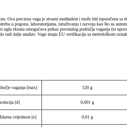
m. Ova precizna vaga je stvarni multitalent i može biti isporučena 
ebu u pogonu, laboratorijama, istraživanju i razvoju kao što su automat
jevom uglu ekrana omogućava prikaz preostalog područja vaganja (to upo
nalo radi dalje analize. Vage imaju EU verifikaciju sa metrološkom ozn
dručje vaganja [max]
520 g
zolucija [d]
0,001 g
ždarna vrijednost [e]
0,01 g