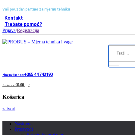
Vaš pouzdan partner za mjernu tehniku
Kontakt
Trebate pomoć?
Prijava
/
Registracija
+385 44 743190
Nazovite nas:
€0.00
Košarica
0
Košarica
zatvori
Naslovna
Proizvodi
Kategorije proizvoda