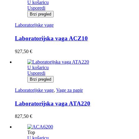
U košaricu
Usporedi
Brzi pregled
Laboratorijske vage
Laboratorijska vaga ACZ10
927,50
€
U košaricu
Usporedi
Brzi pregled
Laboratorijske vage
,
Vage za papir
Laboratorijska vaga ATA220
827,50
€
Top
U košaricu