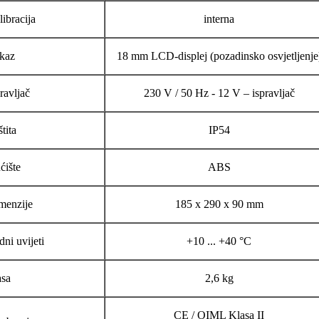
ibracija
interna
ikaz
18 mm LCD-displej (pozadinsko osvjetljenje
ravljač
230 V / 50 Hz - 12 V – ispravljač
tita
IP54
ćište
ABS
menzije
185 x 290 x 90 mm
ni uvijeti
+10 ... +40 °C
sa
2,6 kg
CE / OIML Klasa II