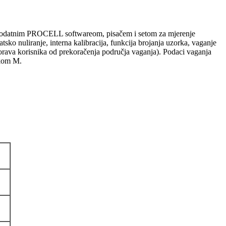
sa dodatnim PROCELL softwareom, pisačem i setom za mjerenje
sko nuliranje, interna kalibracija, funkcija brojanja uzorka, vaganje
zorava korisnika od prekoračenja područja vaganja). Podaci vaganja
akom M.