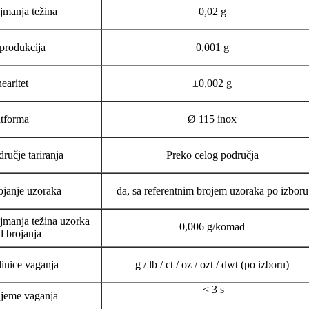
jmanja težina
0,02 g
produkcija
0,001 g
earitet
±0,002 g
atforma
Ø 115 inox
ručje tariranja
Preko celog područja
ojanje uzoraka
da, sa referentnim brojem uzoraka po izboru
jmanja težina uzorka
0,006 g/komad
d brojanja
dinice vaganja
g / lb / ct / oz / ozt / dwt (po izboru)
< 3 s
ijeme vaganja