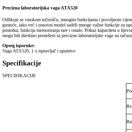
Precizna laboratorijska vaga ATA520
Odlikuje se visokom točnošću, mnogim funkcijama i povoljnom cijeno
gustoće, iako već i osnovni model sadrži mnoge važne funkcije za upotr
postotka, funkcija memoriranja tare i ostalo. Prikaz kapaciteta u li
mogu biti direktno prenešeni sa precizne laboratorijske vage na raču
Opseg isporuke:
Vaga ATA520, 1 x ispravljač i uputstvo
Specifikacije
SPECIFIKACIJE
Po
Re
Ba