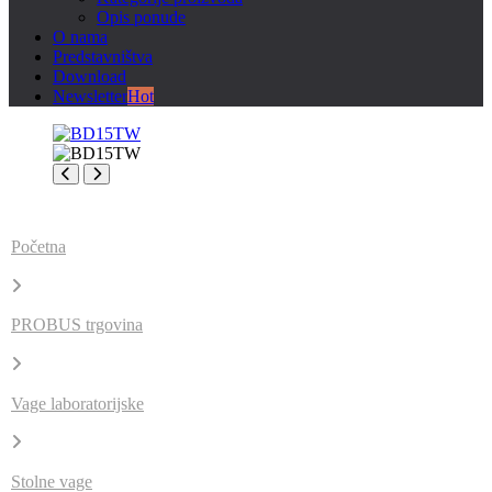
Opis ponude
O nama
Predstavništva
Download
Newsletter
Hot
Početna
PROBUS trgovina
Vage laboratorijske
Stolne vage