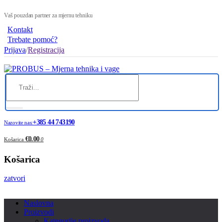
Vaš pouzdan partner za mjernu tehniku
Kontakt
Trebate pomoć?
Prijava
/
Registracija
+385 44 743190
Nazovite nas:
€0.00
Košarica
0
Košarica
zatvori
Naslovna
Proizvodi
Kategorije proizvoda