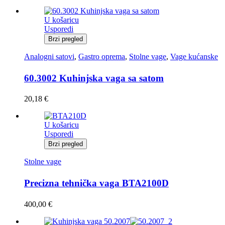
U košaricu
Usporedi
Brzi pregled
Analogni satovi
,
Gastro oprema
,
Stolne vage
,
Vage kućanske
60.3002 Kuhinjska vaga sa satom
20,18
€
U košaricu
Usporedi
Brzi pregled
Stolne vage
Precizna tehnička vaga BTA2100D
400,00
€