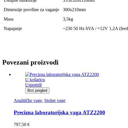
Ukupne dimenzije
335x320x110mm
Dimenzije površine za vaganje
300x210mm
Masa
3,5kg
Napajanje
~230 50 Hz 6VA / =12V 1,2A (feed
Povezani proizvodi
U košaricu
Usporedi
Brzi pregled
Analitičke vage
,
Stolne vage
Precizna laboratorijska vaga ATZ2200
797,50
€