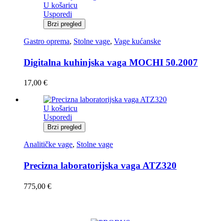
U košaricu
Usporedi
Brzi pregled
Gastro oprema
,
Stolne vage
,
Vage kućanske
Digitalna kuhinjska vaga MOCHI 50.2007
17,00
€
U košaricu
Usporedi
Brzi pregled
Analitičke vage
,
Stolne vage
Precizna laboratorijska vaga ATZ320
775,00
€