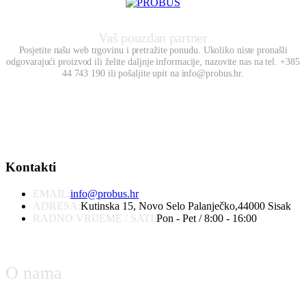
Vaš pouzdan partner
Posjetite našu web trgovinu i pretražite ponudu. Ukoliko niste pronašli
odgovarajući proizvod ili želite daljnje informacije, nazovite nas na tel. +385
44 743 190 ili pošaljite upit na info@probus.hr.
Kontakti
EMAIL:
info@probus.hr
ADRESA:
Kutinska 15, Novo Selo Palanječko,44000 Sisak
RADNO VRIJEME / SATI:
Pon - Pet / 8:00 - 16:00
O nama