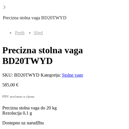
Precizna stolna vaga BD20TWYD
Preth
Sljed
Precizna stolna vaga
BD20TWYD
SKU:
BD20TWYD
Kategorija:
Stolne vage
585,00
€
PDV uračunat u cijenu
Precizna stolna vaga do 20 kg
Rezolucija 0,1 g
Dostupno uz narudžbu