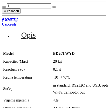
Precizna
stolna
U košaricu
vaga
BD20TWYD
količina
Usporedi
Opis
Model
BD20TWYD
Kapacitet (Max)
20 kg
Rezolucija (d)
0,1 g
Radna temperatura
-10÷+40°C
in standard: RS232C and USB, opt
Sučelje
Wi-Fi, transoptor out
Vrijeme mjerenja
<3s