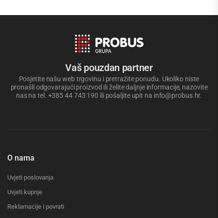
Vaš pouzdan partner
Posjetite našu web trgovinu i pretražite ponudu. Ukoliko niste
pronašli odgovarajući proizvod ili želite daljnje informacije, nazovite
nas na tel. +385 44 743 190 ili pošaljite upit na info@probus.hr.
O nama
Uvjeti poslovanja
Uvjeti kupnje
Reklamacije i povrati