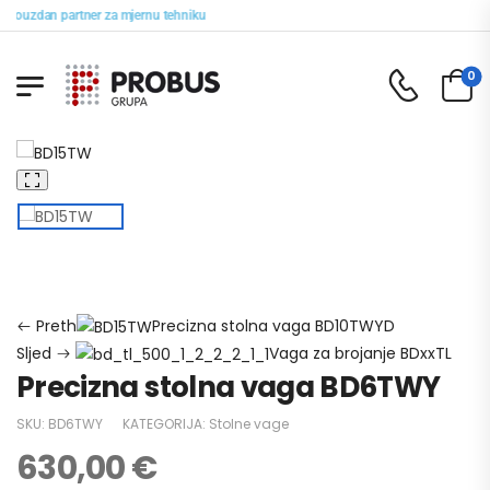
pouzdan partner za mjernu tehniku
0
Početna
PROBUS trgovina
Vage laboratorijske
Stolne vage
Precizna stolna vaga BD6TWY
Preth
Precizna stolna vaga BD10TWYD
Sljed
Vaga za brojanje BDxxTL
Precizna stolna vaga BD6TWY
SKU:
BD6TWY
KATEGORIJA:
Stolne vage
630,00
€