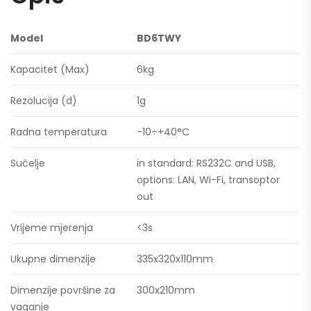
Model
BD6TWY
Kapacitet (Max)
6kg
Rezolucija (d)
1g
Radna temperatura
-10÷+40°C
Sučelje
in standard: RS232C and USB,
options: LAN, Wi-Fi, transoptor
out
Vrijeme mjerenja
<3s
Ukupne dimenzije
335x320x110mm
Dimenzije površine za
300x210mm
vaganje