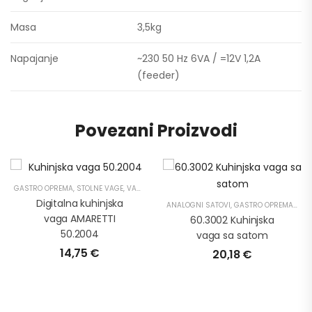
Masa
3,5kg
Napajanje
~230 50 Hz 6VA / =12V 1,2A
(feeder)
Povezani Proizvodi
GASTRO OPREMA
,
STOLNE VAGE
,
VAGE KUĆANSKE
Digitalna kuhinjska
ANALOGNI SATOVI
,
GASTRO OPREMA
,
STO
vaga AMARETTI
60.3002 Kuhinjska
50.2004
vaga sa satom
14,75
€
20,18
€