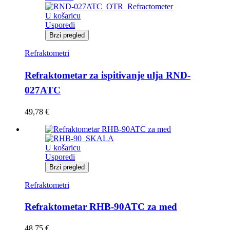
U košaricu
Usporedi
Brzi pregled
Refraktometri
Refraktometar za ispitivanje ulja RND-
027ATC
49,78
€
U košaricu
Usporedi
Brzi pregled
Refraktometri
Refraktometar RHB-90ATC za med
48,75
€