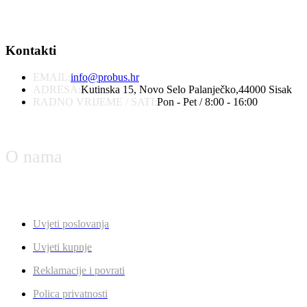
Kontakti
EMAIL:
info@probus.hr
ADRESA:
Kutinska 15, Novo Selo Palanječko,44000 Sisak
RADNO VRIJEME / SATI:
Pon - Pet / 8:00 - 16:00
O nama
Uvjeti poslovanja
Uvjeti kupnje
Reklamacije i povrati
Polica privatnosti