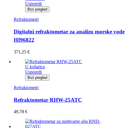
Usporedi
Brzi pregled
Refraktometri
Digitalni refraktometar za analizu morske vode
HI96822
371,25
€
U košaricu
Usporedi
Brzi pregled
Refraktometri
Refraktometar RHW-25ATC
49,78
€