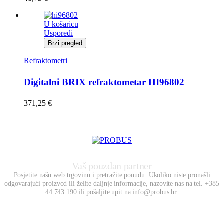
U košaricu
Usporedi
Brzi pregled
Refraktometri
Digitalni BRIX refraktometar HI96802
371,25
€
Vaš pouzdan partner
Posjetite našu web trgovinu i pretražite ponudu. Ukoliko niste pronašli
odgovarajući proizvod ili želite daljnje informacije, nazovite nas na tel. +385
44 743 190 ili pošaljite upit na info@probus.hr.