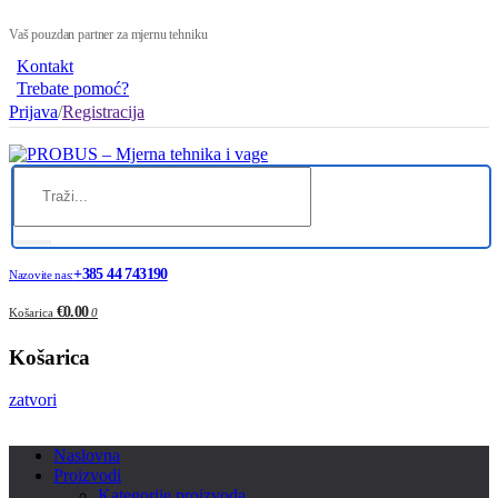
Vaš pouzdan partner za mjernu tehniku
Kontakt
Trebate pomoć?
Prijava
/
Registracija
+385 44 743190
Nazovite nas:
€0.00
Košarica
0
Košarica
zatvori
Naslovna
Proizvodi
Kategorije proizvoda