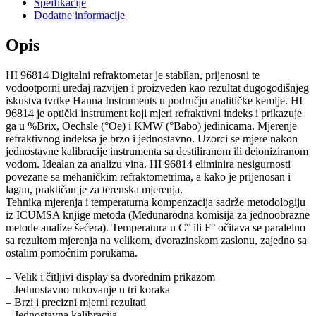
Speifikacije
Dodatne informacije
Opis
HI 96814 Digitalni refraktometar je stabilan, prijenosni te
vodootporni uređaj razvijen i proizveden kao rezultat dugogodišnjeg
iskustva tvrtke Hanna Instruments u području analitičke kemije. HI
96814 je optički instrument koji mjeri refraktivni indeks i prikazuje
ga u %Brix, Oechsle (°Oe) i KMW (°Babo) jedinicama. Mjerenje
refraktivnog indeksa je brzo i jednostavno. Uzorci se mjere nakon
jednostavne kalibracije instrumenta sa destiliranom ili deioniziranom
vodom. Idealan za analizu vina. HI 96814 eliminira nesigurnosti
povezane sa mehaničkim refraktometrima, a kako je prijenosan i
lagan, praktičan je za terenska mjerenja.
Tehnika mjerenja i temperaturna kompenzacija sadrže metodologiju
iz ICUMSA knjige metoda (Međunarodna komisija za jednoobrazne
metode analize šećera). Temperatura u C° ili F° očitava se paralelno
sa rezultom mjerenja na velikom, dvorazinskom zaslonu, zajedno sa
ostalim pomoćnim porukama.
– Velik i čitljivi display sa dvorednim prikazom
– Jednostavno rukovanje u tri koraka
– Brzi i precizni mjerni rezultati
– Jednostavna kalibracija