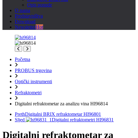
Opis ponude
O nama
Predstavništva
Download
Newsletter
Hot
Početna
PROBUS trgovina
Optički instrumenti
Refraktometri
Digitalni refraktometar za analizu vina HI96814
Preth
Digitalni BRIX refraktometar HI96801
Sljed
Digitalni refraktometri HI96831
Digitalni refraktometar za