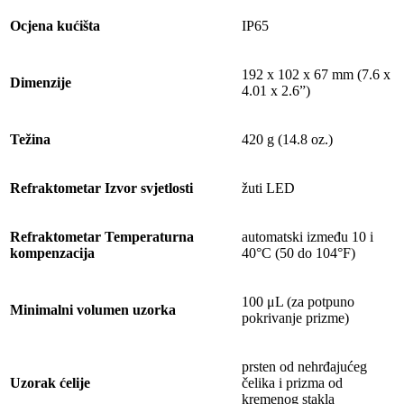
Ocjena kućišta
IP65
192 x 102 x 67 mm (7.6 x
Dimenzije
4.01 x 2.6”)
Težina
420 g (14.8 oz.)
Refraktometar Izvor svjetlosti
žuti LED
Refraktometar Temperaturna
automatski između 10 i
kompenzacija
40°C (50 do 104°F)
100 μL (za potpuno
Minimalni volumen uzorka
pokrivanje prizme)
prsten od nehrđajućeg
Uzorak ćelije
čelika i prizma od
kremenog stakla