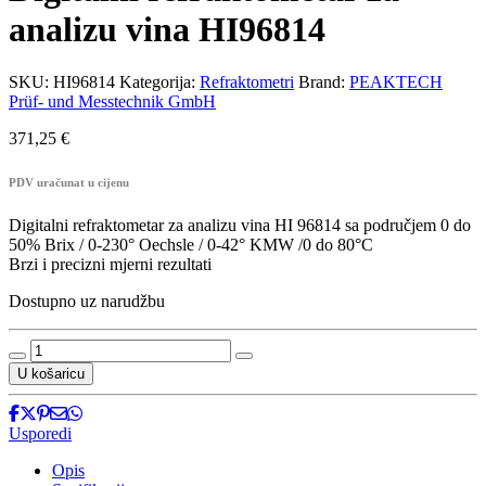
analizu vina HI96814
SKU:
HI96814
Kategorija:
Refraktometri
Brand:
PEAKTECH
Prüf- und Messtechnik GmbH
371,25
€
PDV uračunat u cijenu
Digitalni refraktometar za analizu vina HI 96814 sa područjem 0 do
50% Brix / 0-230° Oechsle / 0-42° KMW /0 do 80°C
Brzi i precizni mjerni rezultati
Dostupno uz narudžbu
Digitalni
refraktometar
U košaricu
za
analizu
vina
Usporedi
HI96814
količina
Opis