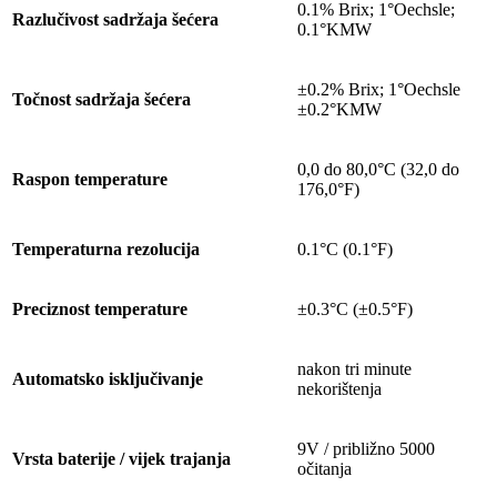
0.1% Brix; 1°Oechsle;
Razlučivost sadržaja šećera
0.1°KMW
±0.2% Brix; 1°Oechsle
Točnost sadržaja šećera
±0.2°KMW
0,0 do 80,0°C (32,0 do
Raspon temperature
176,0°F)
Temperaturna rezolucija
0.1°C (0.1°F)
Preciznost temperature
±0.3°C (±0.5°F)
nakon tri minute
Automatsko isključivanje
nekorištenja
9V / približno 5000
Vrsta baterije / vijek trajanja
očitanja