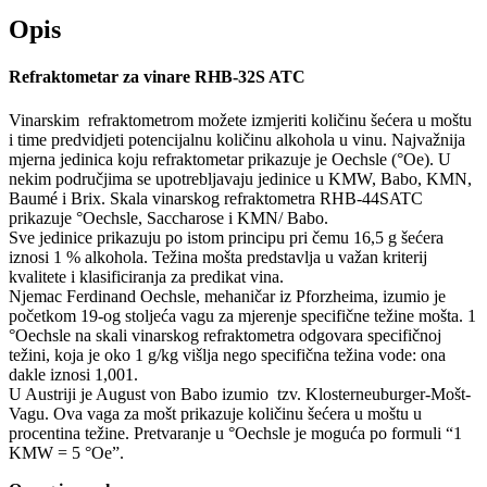
Opis
Refraktometar za vinare RHB-32S ATC
Vinarskim refraktometrom možete izmjeriti količinu šećera u moštu
i time predvidjeti potencijalnu količinu alkohola u vinu. Najvažnija
mjerna jedinica koju refraktometar prikazuje je Oechsle (°Oe). U
nekim područjima se upotrebljavaju jedinice u KMW, Babo, KMN,
Baumé i Brix. Skala vinarskog refraktometra RHB-44SATC
prikazuje °Oechsle, Saccharose i KMN/ Babo.
Sve jedinice prikazuju po istom principu pri čemu 16,5 g šećera
iznosi 1 % alkohola. Težina mošta predstavlja u važan kriterij
kvalitete i klasificiranja za predikat vina.
Njemac Ferdinand Oechsle, mehaničar iz Pforzheima, izumio je
početkom 19-og stoljeća vagu za mjerenje specifične težine mošta. 1
°Oechsle na skali vinarskog refraktometra odgovara specifičnoj
težini, koja je oko 1 g/kg višlja nego specifična težina vode: ona
dakle iznosi 1,001.
U Austriji je August von Babo izumio tzv. Klosterneuburger-Mošt-
Vagu. Ova vaga za mošt prikazuje količinu šećera u moštu u
procentina težine. Pretvaranje u °Oechsle je moguća po formuli “1
KMW = 5 °Oe”.