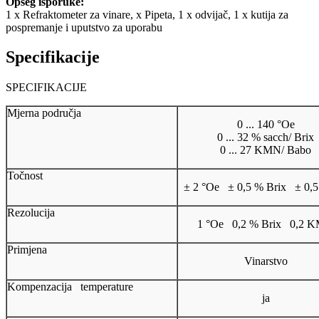
Opseg isporuke:
1 x Refraktometer za vinare, x Pipeta, 1 x odvijač, 1 x kutija za
pospremanje i uputstvo za uporabu
Specifikacije
SPECIFIKACIJE
Mjerna područja
0 ... 140 °Oe
0 ... 32 % sacch/ Brix
0 ... 27 KMN/ Babo
Točnost
± 2 °Oe ± 0,5 % Brix ± 0
Rezolucija
1 °Oe 0,2 % Brix 0,2 
Primjena
Vinarstvo
Kompenzacija temperature
ja