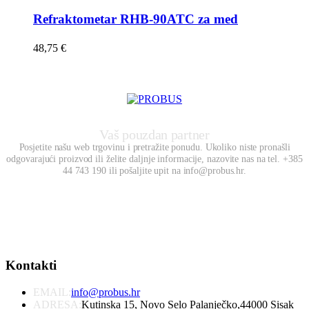
Refraktometar RHB-90ATC za med
48,75
€
Vaš pouzdan partner
Posjetite našu web trgovinu i pretražite ponudu. Ukoliko niste pronašli
odgovarajući proizvod ili želite daljnje informacije, nazovite nas na tel. +385
44 743 190 ili pošaljite upit na info@probus.hr.
Kontakti
EMAIL:
info@probus.hr
ADRESA:
Kutinska 15, Novo Selo Palanječko,44000 Sisak