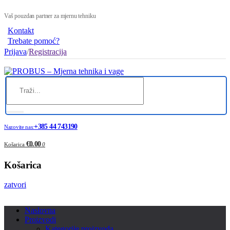
Vaš pouzdan partner za mjernu tehniku
Kontakt
Trebate pomoć?
Prijava
/
Registracija
+385 44 743190
Nazovite nas:
€0.00
Košarica
0
Košarica
zatvori
Naslovna
Proizvodi
Kategorije proizvoda