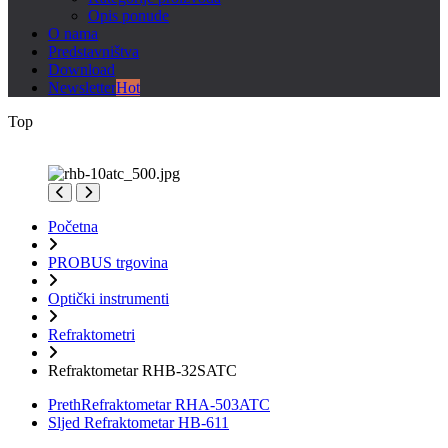
Opis ponude
O nama
Predstavništva
Download
Newsletter
Hot
Top
Početna
PROBUS trgovina
Optički instrumenti
Refraktometri
Refraktometar RHB-32SATC
Preth
Refraktometar RHA-503ATC
Sljed
Refraktometar HB-611