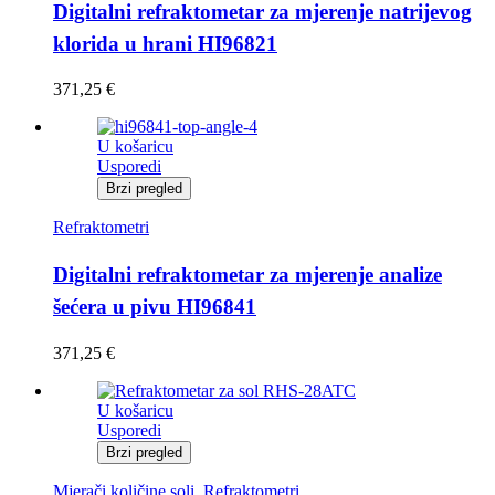
Digitalni refraktometar za mjerenje natrijevog
klorida u hrani HI96821
371,25
€
U košaricu
Usporedi
Brzi pregled
Refraktometri
Digitalni refraktometar za mjerenje analize
šećera u pivu HI96841
371,25
€
U košaricu
Usporedi
Brzi pregled
Mjerači količine soli
,
Refraktometri