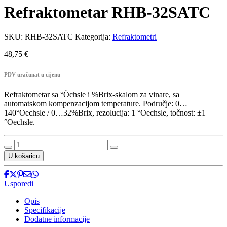
Refraktometar RHB-32SATC
SKU:
RHB-32SATC
Kategorija:
Refraktometri
48,75
€
PDV uračunat u cijenu
Refraktometar sa °Öchsle i %Brix-skalom za vinare, sa
automatskom kompenzacijom temperature. Područje: 0…
140°Oechsle / 0…32%Brix, rezolucija: 1 °Oechsle, točnost: ±1
°Oechsle.
Refraktometar
RHB-
U košaricu
32SATC
količina
Usporedi
Opis
Specifikacije
Dodatne informacije