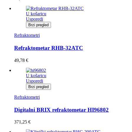
U košaricu
Usporedi
Brzi pregled
Refraktometri
Refraktometar RHB-32ATC
49,78
€
U košaricu
Usporedi
Brzi pregled
Refraktometri
Digitalni BRIX refraktometar HI96802
371,25
€