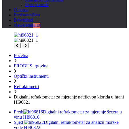
Opis ponude
O nama
Predstavništva
Download
Newsletter
Hot
Početna
PROBUS trgovina
Optički instrumenti
Refraktometri
Digitalni refraktometar za mjerenje natrijevog klorida u hrani
HI96821
Preth
Digitalni refraktometar za mjerenje šećera u
vinu HI96816
Sljed
Digitalni refraktometar za analizu morske
vode HI96822