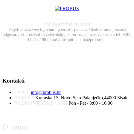
Vaš pouzdan partner
Posjetite našu web trgovinu i pretražite ponudu. Ukoliko niste pronašli
odgovarajući proizvod ili želite daljnje informacije, nazovite nas na tel. +385
44 743 190 ili pošaljite upit na info@probus.hr.
Kontakti
EMAIL:
info@probus.hr
ADRESA:
Kutinska 15, Novo Selo Palanječko,44000 Sisak
RADNO VRIJEME / SATI:
Pon - Pet / 8:00 - 16:00
O nama