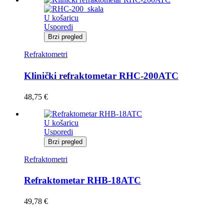
U košaricu
Usporedi
Brzi pregled
Refraktometri
Klinički refraktometar RHC-200ATC
48,75
€
U košaricu
Usporedi
Brzi pregled
Refraktometri
Refraktometar RHB-18ATC
49,78
€