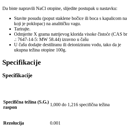
Da biste napravili NaCl otopine, slijedite postupak u nastavku:
Stavite posudu (poput staklene bočice ili boca s kapalicom na
koji je poklopac) na analitičku vagu.
Tarirajte.
Odmjerite X grama natrijevog klorida visoke čistoće (CAS br
.: 7647-14-5: MW 58.44) izravno u čašu
U čašu dodajte destiliranu ili deioniziranu vodu, tako da je
ukupna težina otopine 100g.
Specifikacije
Specifikacije
Specifična težina (S.G.)
1,000 do 1,216 specifična težina
raspon
Rezolucija
0.001