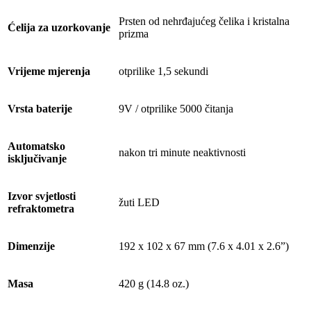
Prsten od nehrđajućeg čelika i kristalna
Ćelija za uzorkovanje
prizma
Vrijeme mjerenja
otprilike 1,5 sekundi
Vrsta baterije
9V / otprilike 5000 čitanja
Automatsko
nakon tri minute neaktivnosti
isključivanje
Izvor svjetlosti
žuti LED
refraktometra
Dimenzije
192 x 102 x 67 mm (7.6 x 4.01 x 2.6”)
Masa
420 g (14.8 oz.)