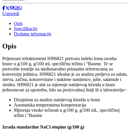
za
mjerenje
natrijevog
Usporedi
klorida
u
Opis
hrani
Specifikacije
HI96821
Dodatne informacije
količina
Opis
Prijenosni refraktometar HI96821 pretvara indeks loma uzorka
hrane u g/100 g, g/100 ml, specifičnu težinu i °Baume. Te se
pretvorbe temelje na međunarodno priznatim referencama za
konverziju jedinica. HI96821 idealan je za analizu preljeva za salatu,
sireva, začina, konzervirane i staklene namirnice, juhe, salamule i
sirutku. HI96821 je alat za mjerenje natrijevog klorida u hrani
jednostavan za upotrebu, bilo na proizvodnoj liniji ili u laboratoriju>
Dizajniran za analizu natrijevog klorida u hrani
Auomatska temperaturna kompenzacija
Mjerenja visoke točnosti u g/100 g, g/100 mL, specifičnoj
težini i °Baume
Izrada standardne NaCl otopine (g/100 g)