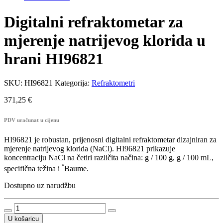
Digitalni refraktometar za
mjerenje natrijevog klorida u
hrani HI96821
SKU:
HI96821
Kategorija:
Refraktometri
371,25
€
PDV uračunat u cijenu
HI96821 je robustan, prijenosni digitalni refraktometar dizajniran za
mjerenje natrijevog klorida (NaCl). HI96821 prikazuje
koncentraciju NaCl na četiri različita načina: g / 100 g, g / 100 mL,
°
specifična težina i
Baume.
Dostupno uz narudžbu
Digitalni
refraktometar
U košaricu