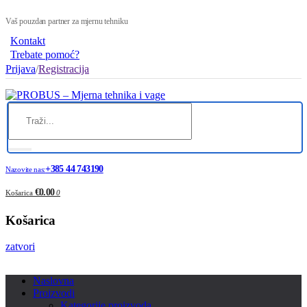
Vaš pouzdan partner za mjernu tehniku
Kontakt
Trebate pomoć?
Prijava
/
Registracija
+385 44 743190
Nazovite nas:
€0.00
Košarica
0
Košarica
zatvori
Naslovna
Proizvodi
Kategorije proizvoda