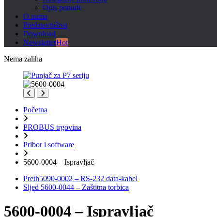
Opis ponude
O nama
Predstavništva
Download
Newsletter
Hot
Nema zaliha
Početna
PROBUS trgovina
Pribor i software
5600-0004 – Ispravljač
Preth
5090-0002 – RS-232 data-kabel
Sljed
5600-0044 – Zaštitna torbica
5600-0004 – Ispravljač