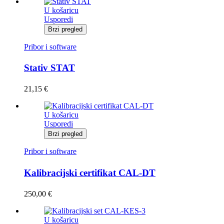
U košaricu
Usporedi
Brzi pregled
Pribor i software
Stativ STAT
21,15
€
U košaricu
Usporedi
Brzi pregled
Pribor i software
Kalibracijski certifikat CAL-DT
250,00
€
U košaricu