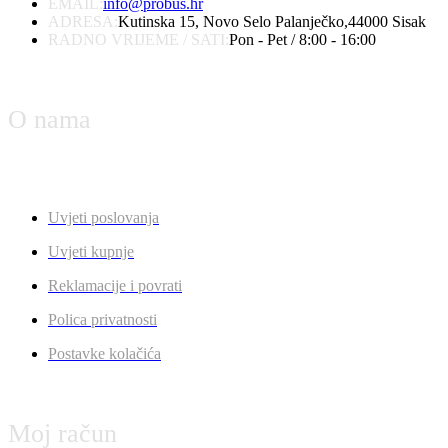
EMAIL:
info@probus.hr
ADRESA:
Kutinska 15, Novo Selo Palanječko,44000 Sisak
RADNO VRIJEME / SATI:
Pon - Pet / 8:00 - 16:00
O nama
Uvjeti poslovanja
Uvjeti kupnje
Reklamacije i povrati
Polica privatnosti
Postavke kolačića
Moj račun