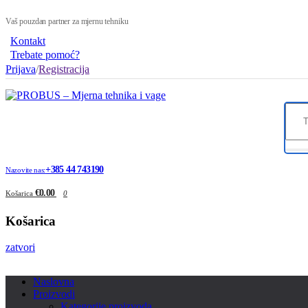
Vaš pouzdan partner za mjernu tehniku
Kontakt
Trebate pomoć?
Prijava
/
Registracija
+385 44 743190
Nazovite nas:
€0.00
Košarica
0
Košarica
zatvori
Naslovna
Proizvodi
Kategorije proizvoda