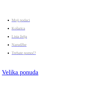
Moji podaci
Košarica
Lista želja
Narudžbe
Trebate pomoć?
Velika ponuda