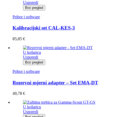
Usporedi
Brzi pregled
Pribor i software
Kalibracijski set CAL-KES-3
85,85
€
U košaricu
Usporedi
Brzi pregled
Pribor i software
Rezervni mjerni adapter – Set EMA-DT
49,78
€
U košaricu
Usporedi
Brzi pregled