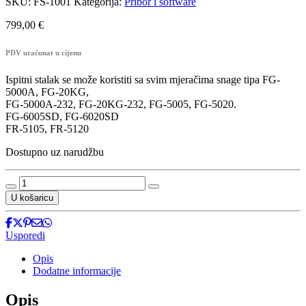
SKU:
FS-1001
Kategorija:
Pribor i software
799,00
€
PDV uračunat u cijenu
Ispitni stalak se može koristiti sa svim mjeračima snage tipa FG-
5000A, FG-20KG,
FG-5000A-232, FG-20KG-232, FG-5005, FG-5020.
FG-6005SD, FG-6020SD
FR-5105, FR-5120
Dostupno uz narudžbu
FS-
1001
U košaricu
-
Ispitni
stativ
Usporedi
količina
Opis
Dodatne informacije
Opis