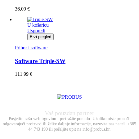
36,09
€
U košaricu
Usporedi
Brzi pregled
Pribor i software
Software Triple-SW
111,99
€
Vaš pouzdan partner
Posjetite našu web trgovinu i pretražite ponudu. Ukoliko niste pronašli
odgovarajući proizvod ili želite daljnje informacije, nazovite nas na tel. +385
44 743 190 ili pošaljite upit na info@probus.hr.