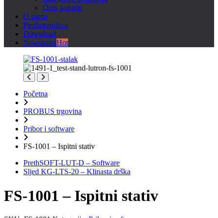
Opis ponude
O nama
Predstavništva
Download
Newsletter
Hot
Početna
PROBUS trgovina
Pribor i software
FS-1001 – Ispitni stativ
Preth
SOFT-LUT-D – Software
Sljed
KG-LTS-20 – Klinasta drška
FS-1001 – Ispitni stativ