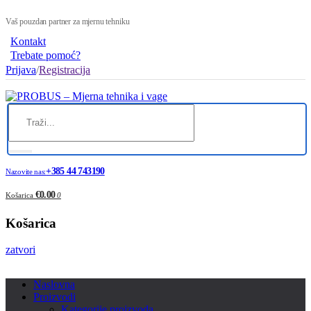
Vaš pouzdan partner za mjernu tehniku
Kontakt
Trebate pomoć?
Prijava
/
Registracija
+385 44 743190
Nazovite nas:
€0.00
Košarica
0
Košarica
zatvori
Naslovna
Proizvodi
Kategorije proizvoda