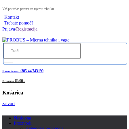
Vaš pouzdan partner za mjernu tehniku
Kontakt
Trebate pomoć?
Prijava
/
Registracija
+385 44 743190
Nazovite nas:
€0.00
Košarica
0
Košarica
zatvori
Naslovna
Proizvodi
Kategorije proizvoda