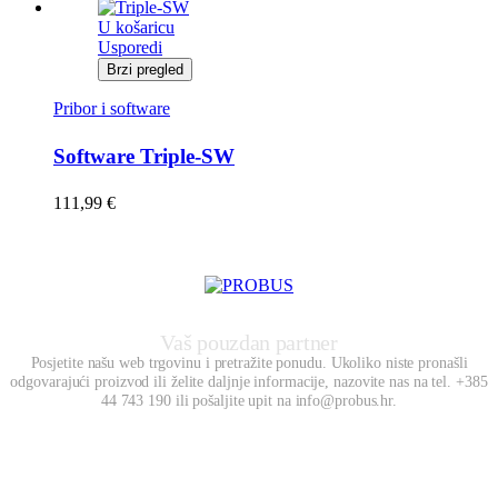
U košaricu
Usporedi
Brzi pregled
Pribor i software
Software Triple-SW
111,99
€
Vaš pouzdan partner
Posjetite našu web trgovinu i pretražite ponudu. Ukoliko niste pronašli
odgovarajući proizvod ili želite daljnje informacije, nazovite nas na tel. +385
44 743 190 ili pošaljite upit na info@probus.hr.