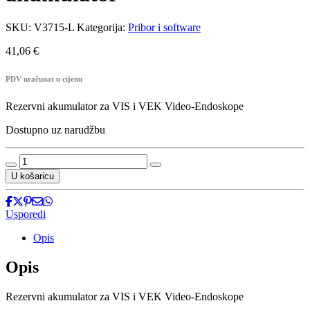
SKU:
V3715-L
Kategorija:
Pribor i software
41,06
€
PDV uračunat u cijenu
Rezervni akumulator za VIS i VEK Video-Endoskope
Dostupno uz narudžbu
V3715-
L
U košaricu
-
Rezervni
akumulator
Usporedi
količina
Opis
Opis
Rezervni akumulator za VIS i VEK Video-Endoskope