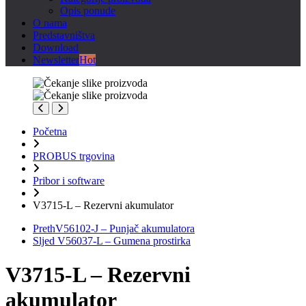
Opis ponude
O nama
Predstavništva
Download
Newsletter
Hot
Početna
PROBUS trgovina
Pribor i software
V3715-L – Rezervni akumulator
Preth
V56102-J – Punjač akumulatora
Sljed
V56037-L – Gumena prostirka
V3715-L – Rezervni
akumulator