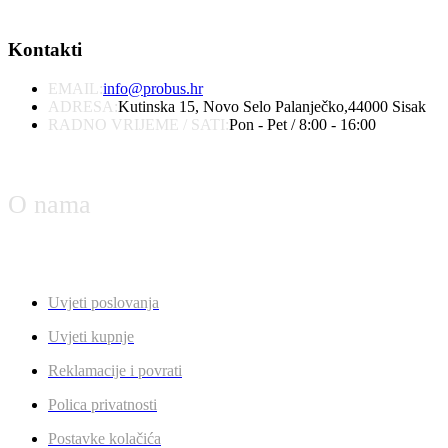
Kontakti
EMAIL:
info@probus.hr
ADRESA:
Kutinska 15, Novo Selo Palanječko,44000 Sisak
RADNO VRIJEME / SATI:
Pon - Pet / 8:00 - 16:00
O nama
Uvjeti poslovanja
Uvjeti kupnje
Reklamacije i povrati
Polica privatnosti
Postavke kolačića