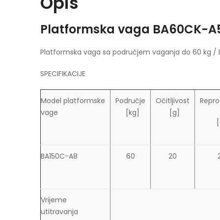
Opis
Platformska vaga BA60CK-A
Platformska vaga sa područjem vaganja do 60 kg / Dis
SPECIFIKACIJE
Model platformske
Područje
Očitljivost
Repro
vage
[kg]
[g]
[
BA150C-A8
60
20
Vrijeme
utitravanja