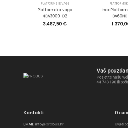
PLATFORMSKE VAGE
PLATFORMSK
Platformska vaga
Inox Platfor
4BA3000-D2
BA60NK
3.487,50
€
1.370,
Vaš pouzdan
Posjetite našu web
44 743 190 ili poš
Kontakti
O na
EMAIL:
info@probus.hr
Uvjeti p