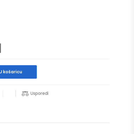
U košaricu
Usporedi