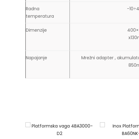
Radna
-10÷
temperatura
Dimenzije
400×
x13
Napajanje
Mrežni adapter , akumulat
850