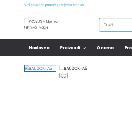
Vaš pouzdan partner za mjernu tehniku
Naslovna
Proizvodi
O nama
Pre