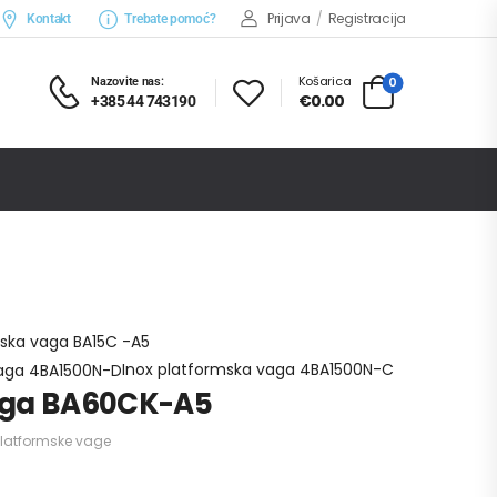
Prijava
/
Registracija
Kontakt
Trebate pomoć?
Košarica
0
Nazovite nas:
€0.00
+385 44 743190
Vage industrijske
Platformske vage
5
ska vaga BA15C -A5
Inox platformska vaga 4BA1500N-C
aga BA60CK-A5
Platformske vage