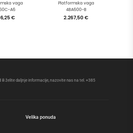
ormska vaga
Platformska vaga
60C-A6
4BA600-B
6,25
€
2.267,50
€
li želite daljnje informacije, nazovite nas na tel. +385
Velika ponuda