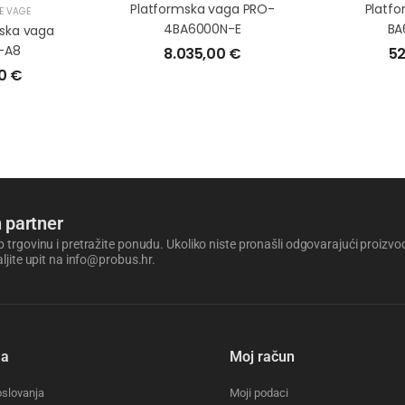
Platformska vaga PRO-
Platf
E VAGE
4BA6000N-E
BA
mska vaga
-A8
8.035,00
€
52
00
€
 partner
 trgovinu i pretražite ponudu. Ukoliko niste pronašli odgovarajući proizvod i
aljite upit na info@probus.hr.
ma
Moj račun
oslovanja
Moji podaci