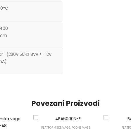
40°C
400
0mm
or (230V 50Hz 8VA / =12V
mA)
Povezani Proizvodi
PLATFORMSKE VAGE
,
PODNE VAGE
PLATF