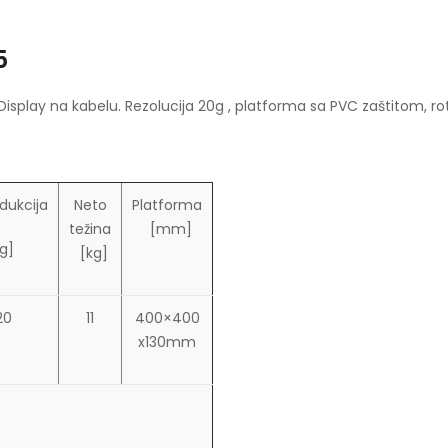
5
play na kabelu. Rezolucija 20g , platforma sa PVC zaštitom, roti
dukcija
Neto
Platforma
težina
[mm]
g]
[kg]
20
11
400×400
x130mm