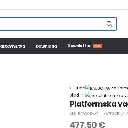
Newsletter
dstavništva
Download
HOT
Početna
PROBUS trgovina
Platformska vaga BA60CK-A
Preth
Platform
Sljed
Platformska v
SKU:
BA60CK-A5
KATEGORIJA:
477,50
€