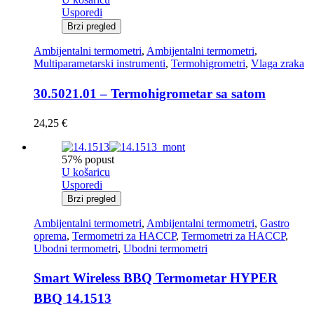
Usporedi
Brzi pregled
Ambijentalni termometri
,
Ambijentalni termometri
,
Multiparametarski instrumenti
,
Termohigrometri
,
Vlaga zraka
30.5021.01 – Termohigrometar sa satom
24,25
€
57% popust
U košaricu
Usporedi
Brzi pregled
Ambijentalni termometri
,
Ambijentalni termometri
,
Gastro
oprema
,
Termometri za HACCP
,
Termometri za HACCP
,
Ubodni termometri
,
Ubodni termometri
Smart Wireless BBQ Termometar HYPER
BBQ 14.1513