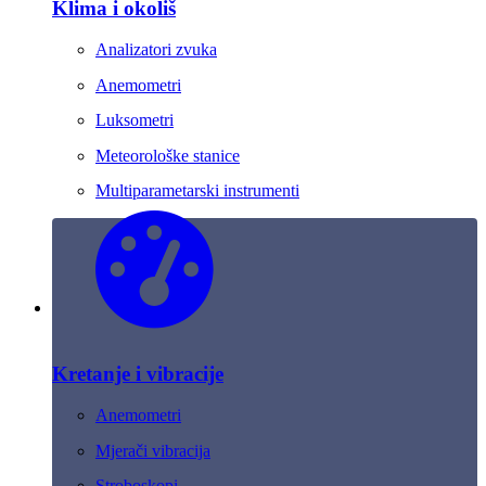
Klima i okoliš
Analizatori zvuka
Anemometri
Luksometri
Meteorološke stanice
Multiparametarski instrumenti
Kretanje i vibracije
Anemometri
Mjerači vibracija
Stroboskopi