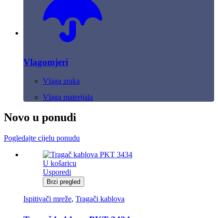
Vlagomjeri
Vlaga zraka
Vlaga materijala
Novo u ponudi
Pogledajte cijelu ponudu
U košaricu
Usporedi
Brzi pregled
Ispitivači mreže
,
Tragači kablova