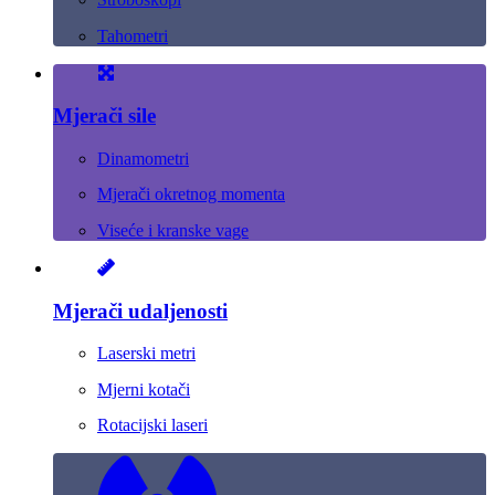
Tahometri
Mjerači sile
Dinamometri
Mjerači okretnog momenta
Viseće i kranske vage
Mjerači udaljenosti
Laserski metri
Mjerni kotači
Rotacijski laseri