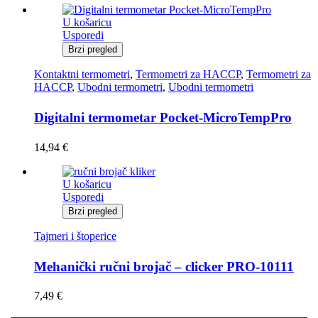
U košaricu
Usporedi
Brzi pregled
Kontaktni termometri
,
Termometri za HACCP
,
Termometri za
HACCP
,
Ubodni termometri
,
Ubodni termometri
Digitalni termometar Pocket-MicroTempPro
14,94
€
U košaricu
Usporedi
Brzi pregled
Tajmeri i štoperice
Mehanički ručni brojač – clicker PRO-10111
7,49
€