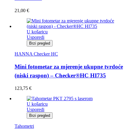
21,00
€
U košaricu
Usporedi
Brzi pregled
HANNA Checker HC
Mini fotometar za mjerenje ukupne tvrdoće
(niski raspon) – Checker®HC HI735
123,75
€
U košaricu
Usporedi
Brzi pregled
Tahometri