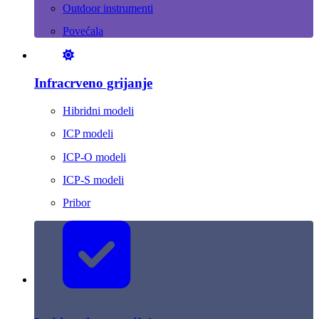
Outdoor instrumenti
Povećala
Infracrveno grijanje
Hibridni modeli
ICP modeli
ICP-O modeli
ICP-S modeli
Pribor