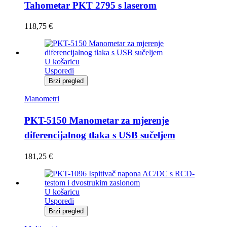
Tahometar PKT 2795 s laserom
118,75
€
U košaricu
Usporedi
Brzi pregled
Manometri
PKT-5150 Manometar za mjerenje
diferencijalnog tlaka s USB sučeljem
181,25
€
U košaricu
Usporedi
Brzi pregled