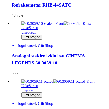
Refraktometar RHB-44SATC
48,75
€
U košaricu
Usporedi
Brzi pregled
Analogni satovi
,
Gift Shop
Analogni stakleni zidni sat CINEMA
LEGENDS 60.3059.10
33,75
€
U košaricu
Usporedi
Brzi pregled
Analogni satovi
,
Gift Shop