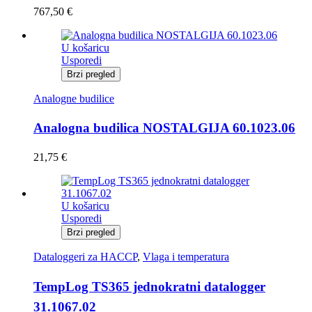
767,50
€
U košaricu
Usporedi
Brzi pregled
Analogne budilice
Analogna budilica NOSTALGIJA 60.1023.06
21,75
€
U košaricu
Usporedi
Brzi pregled
Dataloggeri za HACCP
,
Vlaga i temperatura
TempLog TS365 jednokratni datalogger
31.1067.02