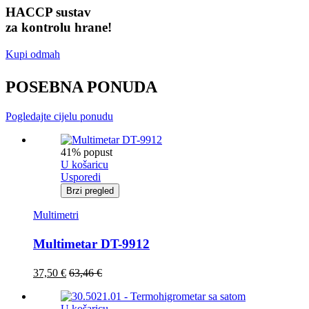
HACCP sustav
za kontrolu hrane!
Kupi odmah
POSEBNA PONUDA
Pogledajte cijelu ponudu
41% popust
U košaricu
Usporedi
Brzi pregled
Multimetri
Multimetar DT-9912
37,50
€
63,46
€
U košaricu