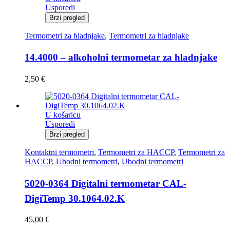
Usporedi
Brzi pregled
Termometri za hladnjake
,
Termometri za hladnjake
14.4000 – alkoholni termometar za hladnjake
2,50
€
U košaricu
Usporedi
Brzi pregled
Kontaktni termometri
,
Termometri za HACCP
,
Termometri za
HACCP
,
Ubodni termometri
,
Ubodni termometri
5020-0364 Digitalni termometar CAL-
DigiTemp 30.1064.02.K
45,00
€