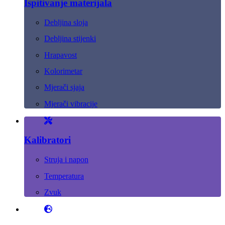
Ispitivanje materijala
Debljina sloja
Debljina stijenki
Hrapavost
Kolorimetar
Mjerači sjaja
Mjerači vibracije
Kalibratori
Struja i napon
Temperatura
Zvuk