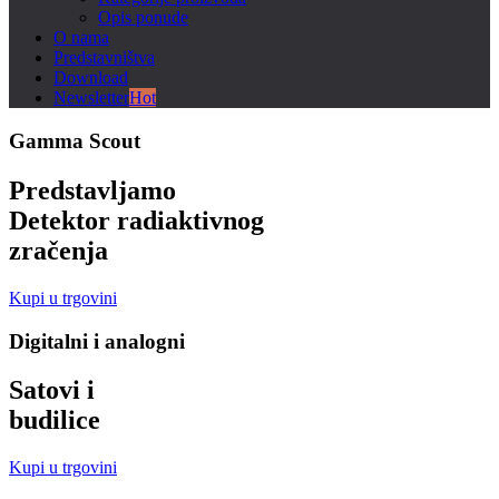
Opis ponude
O nama
Predstavništva
Download
Newsletter
Hot
Gamma Scout
Predstavljamo
Detektor radiaktivnog
zračenja
Kupi u trgovini
Digitalni i analogni
Satovi i
budilice
Kupi u trgovini