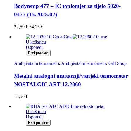
Bodytemp 477 – IC toplomjer za tijelo 5020-
0477 (15.2025.02)
22,50
€
54,75
€
U košaricu
Usporedi
Brzi pregled
Ambijentalni termometri
,
Ambijentalni termometri
,
Gift Shop
Metalni analogni unutarnji/vanjski termometar
NOSTALGIC ART 12.2060
13,50
€
U košaricu
Usporedi
Brzi pregled