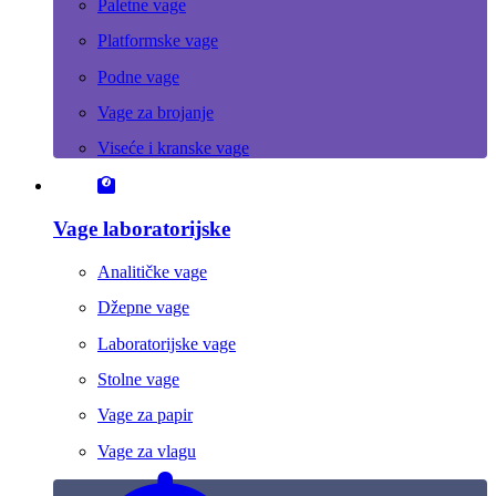
Paletne vage
Platformske vage
Podne vage
Vage za brojanje
Viseće i kranske vage
Vage laboratorijske
Analitičke vage
Džepne vage
Laboratorijske vage
Stolne vage
Vage za papir
Vage za vlagu