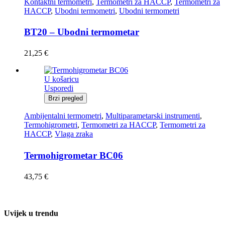
Kontaktni termometri
,
Termometri za HACCP
,
Termometri za
HACCP
,
Ubodni termometri
,
Ubodni termometri
BT20 – Ubodni termometar
21,25
€
U košaricu
Usporedi
Brzi pregled
Ambijentalni termometri
,
Multiparametarski instrumenti
,
Termohigrometri
,
Termometri za HACCP
,
Termometri za
HACCP
,
Vlaga zraka
Termohigrometar BC06
43,75
€
Uvijek u trendu