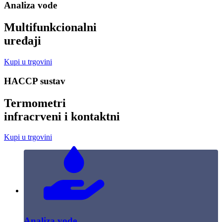
Analiza vode
Multifunkcionalni
uređaji
Kupi u trgovini
HACCP sustav
Termometri
infracrveni i kontaktni
Kupi u trgovini
Analiza vode