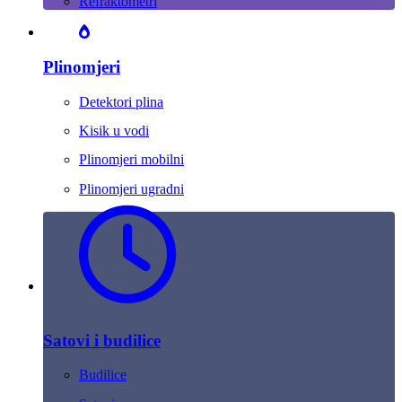
Refraktometri
Plinomjeri
Detektori plina
Kisik u vodi
Plinomjeri mobilni
Plinomjeri ugradni
Satovi i budilice
Budilice