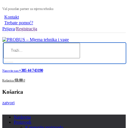
Vaš pouzdan partner za mjernu tehniku
Kontakt
Trebate pomoć?
Prijava
/
Registracija
+385 44 743190
Nazovite nas:
€0.00
Košarica
0
Košarica
zatvori
Naslovna
Proizvodi
Kategorije proizvoda