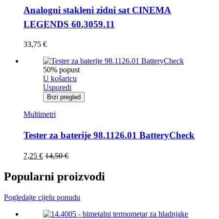
Analogni stakleni zidni sat CINEMA
LEGENDS 60.3059.11
33,75
€
50% popust
U košaricu
Usporedi
Brzi pregled
Multimetri
Tester za baterije 98.1126.01 BatteryCheck
7,25
€
14,50
€
Popularni proizvodi
Pogledajte cijelu ponudu