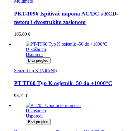
Multimetri
PKT-1096 Ispitivač napona AC/DC s RCD-
testom i dvostrukim zaslonom
105,00
€
U košaricu
Usporedi
Brzi pregled
Senzori tip K (NiCrNi)
PT-TF60 Typ K osjetnik -50 do +1000°C
98,75
€
U košaricu
Usporedi
Brzi pregled