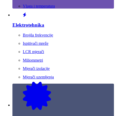
Vlaga i temperatura
Elektrotehnika
Brojila frekvencije
Ispitivači mreže
LCR mjerači
Miliommetri
Mjerači izolacije
Mjerači uzemljenja