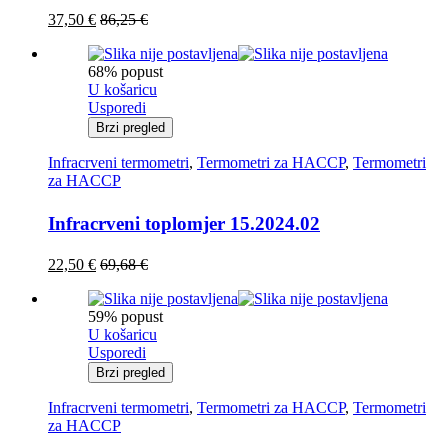
37,50
€
86,25
€
68% popust
U košaricu
Usporedi
Brzi pregled
Infracrveni termometri
,
Termometri za HACCP
,
Termometri
za HACCP
Infracrveni toplomjer 15.2024.02
22,50
€
69,68
€
59% popust
U košaricu
Usporedi
Brzi pregled
Infracrveni termometri
,
Termometri za HACCP
,
Termometri
za HACCP