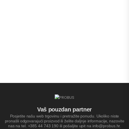
Vaš pouzdan partner
Posjetite našu web trgovinu i pretražite ponudu. Ukoliko niste
pronašli odgovarajući proizvod ili želite daljnje informacije, nazovite
nas na tel. +385 44 743 190 ili pošaljite upit na info@probus.hr.